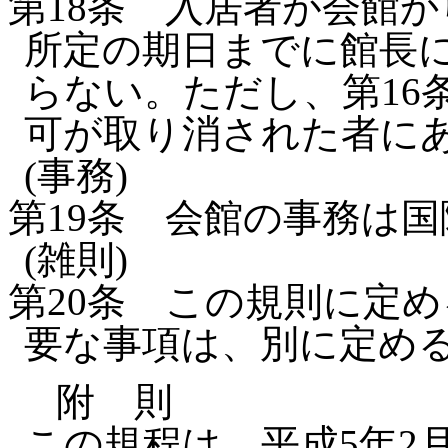
第18条
入居者が会館か
所定の期日までに館長
らない。
ただし、第16
可が取り消された者に
(事務)
第19条
会館の事務は国
(雑則)
第20条
この規則に定め
要な事項は、別に定め
附 則
この規程は、平成5年2