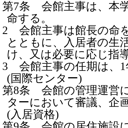
第7条
会館主事は、本
命する。
2
会館主事は館長の命
とともに、入居者の生
け、又は必要に応じ指
3
会館主事の任期は、
(国際センター)
第8条
会館の管理運営
ターにおいて審議、企
(入居資格)
第9条
会館の居住施設