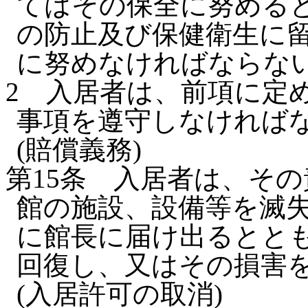
てはその保全に努める
の防止及び保健衛生に
に努めなければならな
2
入居者は、前項に定
事項を遵守しなければ
(賠償義務)
第15条
入居者は、その
館の施設、設備等を滅
に館長に届け出るとと
回復し、又はその損害
(入居許可の取消)