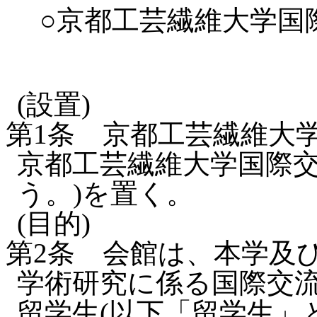
○京都工芸繊維大学国
(設置)
第1条
京都工芸繊維大学
京都工芸繊維大学国際交
う。)を置く。
(目的)
第2条
会館は、本学及
学術研究に係る国際交
留学生(以下「留学生」