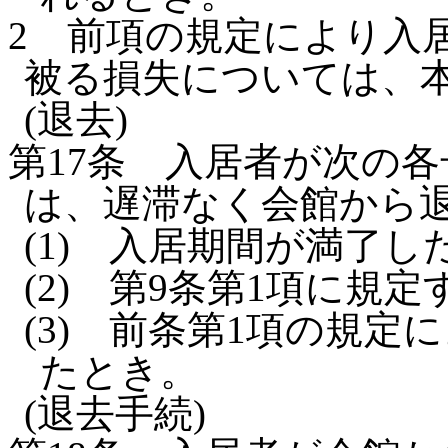
2
前項の規定により入
被る損失については、
(退去)
第17条
入居者が次の各
は、遅滞なく会館から
(1)
入居期間が満了し
(2)
第9条第1項に規定
(3)
前条第1項の規定
たとき。
(退去手続)