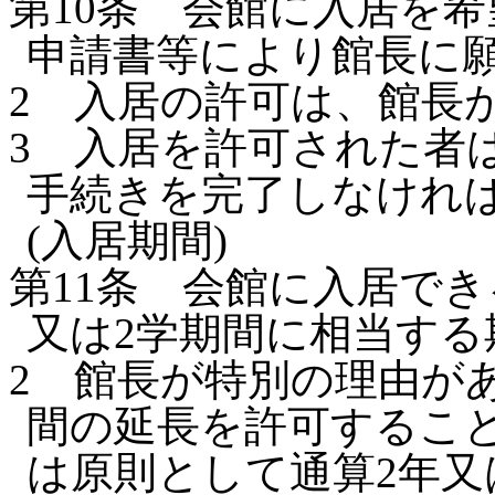
第10条
会館に入居を希
申請書等により館長に
2
入居の許可は、館長
3
入居を許可された者
手続きを完了しなけれ
(入居期間)
第11条
会館に入居でき
又は2学期間に相当する
2
館長が特別の理由が
間の延長を許可するこ
は原則として通算2年又