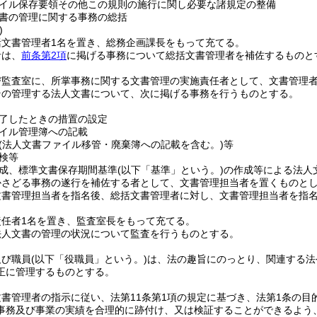
イル保存要領その他この規則の施行に関し必要な諸規定の整備
書の管理に関する事務の総括
)
括文書管理者1名を置き、総務企画課長をもって充てる。
者は、
前条第2項
に掲げる事務について総括文書管理者を補佐するものと
び監査室に、所掌事務に関する文書管理の実施責任者として、文書管理
その管理する法人文書について、次に掲げる事務を行うものとする。
了したときの措置の設定
イル管理簿への記載
(法人文書ファイル移管・廃棄簿への記載を含む。)
等
検等
成、標準文書保存期間基準
(以下「基準」という。)
の作成等による法人
かさどる事務の遂行を補佐する者として、文書管理担当者を置くものと
文書管理担当者を指名後、総括文書管理者に対し、文書管理担当者を指
責任者1名を置き、監査室長をもって充てる。
法人文書の管理の状況について監査を行うものとする。
及び職員
(以下「役職員」という。)
は、法の趣旨にのっとり、関連する法
正に管理するものとする。
書管理者の指示に従い、法第11条第1項の規定に基づき、法第1条の
事務及び事業の実績を合理的に跡付け、又は検証することができるよう