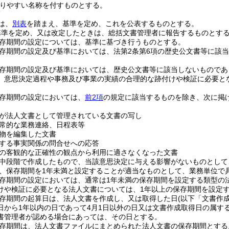
りやすい名称を付すものとする。
は、
別表
を踏まえ、基準を定め、これを公表するものとする。
基準を定め、又は改定したときは、総括文書管理者に報告するものとす
存期間の設定については、基準に基づき行うものとする。
存期間の設定及び基準においては、法第2条第6項の歴史公文書等に該
存期間の設定及び基準においては、歴史公文書等に該当しないものであ
、意思決定過程や事務及び事業の実績の合理的な跡付けや検証に必要と
存期間の設定においては、
前2項
の規定に該当するものを除き、次に掲
が法人文書として管理されている文書の写し
常的な業務連絡、日程表等
物を編集した文書
する事実関係の問合せへの応答
の客観的な正確性の観点から利用に適さなくなった文書
中段階で作成したもので、当該意思決定に与える影響がないものとして
、保存期間を1年未満と設定することが適当なものとして、業務単位で
存期間の設定においては、通常は1年未満の保存期間を設定する類型の
けや検証に必要となる法人文書については、1年以上の保存期間を設定
存期間の起算日は、法人文書を作成し、又は取得した日
(以下「文書作
日から1年以内の日であって4月1日以外の日又は文書作成取得日の属す
書管理者が認める場合にあっては、その日とする。
存期間は、法人文書ファイルにまとめられた法人文書の保存期間とする