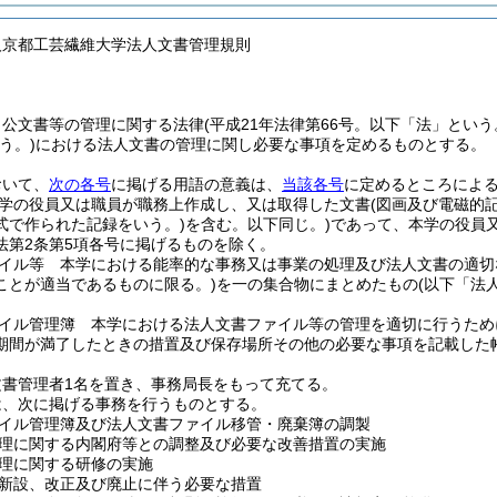
人京都工芸繊維大学法人文書管理規則
、公文書等の管理に関する法律
(平成21年法律第66号。以下「法」という
う。)
における法人文書の管理に関し必要な事項を定めるものとする。
おいて、
次の各号
に掲げる用語の意義は、
当該各号
に定めるところによ
学の役員又は職員が職務上作成し、又は取得した文書
(図画及び電磁的
式で作られた記録をいう。)
を含む。以下同じ。)
であって、本学の役員
法第2条第5項各号に掲げるものを除く。
イル等 本学における能率的な事務又は事業の処理及び法人文書の適切
ことが適当であるものに限る。)
を一の集合物にまとめたもの
(以下「法
イル管理簿 本学における法人文書ファイル等の管理を適切に行うため
期間が満了したときの措置及び保存場所その他の必要な事項を記載した
文書管理者1名を置き、事務局長をもって充てる。
は、次に掲げる事務を行うものとする。
イル管理簿及び法人文書ファイル移管・廃棄簿の調製
理に関する内閣府等との調整及び必要な改善措置の実施
理に関する研修の実施
新設、改正及び廃止に伴う必要な措置