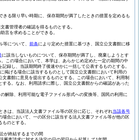
できる限り早い時期に、保存期間が満了したときの措置を定めるも
括文書管理者の確認を得るものとする。
的助言を求めることができる。
ル等について、
前条
により定めた措置に基づき、国立公文書館に移
号
に該当しないものについて、保存期間が満了し、廃棄しようとす
る。
この場合において、本学は、あらかじめ定めた一定の期間の中
を記録し、当該期間終了後速やかに一括して公表するものとする。
号に掲げる場合に該当するものとして国立公文書館において利用の
公文書館に意見を提出するものとする。
この場合において、利用制
とする。
なお、利用請求に際し、国立公文書館からの確認があった
ドの解除、利用可能な電子ファイル形式への変換等、国民の利用に
ときは、当該法人文書ファイル等の区分に応じ、それぞれ
当該各号
の場合において、一の区分に該当する法人文書ファイル等が他の区
るものとする。
訟が終結するまでの間
該審査請求に対する決定の日の翌日から起算して1年間