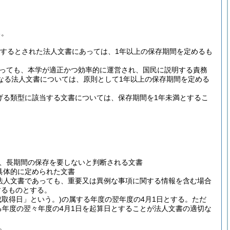
る。
当するとされた法人文書にあっては、1年以上の保存期間を定めるも
っても、本学が適正かつ効率的に運営され、国民に説明する責務
なる法人文書については、原則として1年以上の保存期間を定める
げる類型に該当する文書については、保存期間を1年未満とするこ
、長期間の保存を要しないと判断される文書
具体的に定められた文書
法人文書であっても、重要又は異例な事項に関する情報を含む場合
するものとする。
成取得日」という。)
の属する年度の翌年度の4月1日とする。
ただ
る年度の翌々年度の4月1日を起算日とすることが法人文書の適切な
。