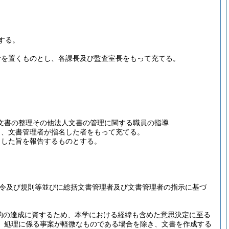
する。
者を置くものとし、各課長及び監査室長をもって充てる。
文書の整理その他法人文書の管理に関する職員の指導
し、文書管理者が指名した者をもって充てる。
名した旨を報告するものとする。
令及び規則等並びに総括文書管理者及び文書管理者の指示に基づ
目的の達成に資するため、本学における経緯も含めた意思決定に至る
、処理に係る事案が軽微なものである場合を除き、文書を作成する