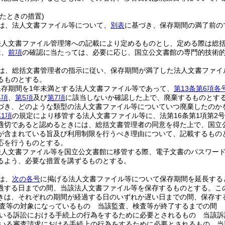
たときの措置)
は、法人文書ファイル等について、
別表
に基づき、保存期間の満了前の
法人文書ファイル管理簿への記載により定めるものとし、定める際は総
は、
前項
の確認に当たっては、必要に応じ、国立公文書館の専門的技術
は、総括文書管理者の指示に従い、保存期間が満了した法人文書ファイ
るものとする。
保存期間を1年未満とする法人文書ファイル等であって、
第13条第6項各
4項
、
第5項
及び
第7項
に該当しないか確認した上で、廃棄するものとす
づき、どのような類型の法人文書ファイル等についていつ廃棄したのか
1項
の規定により移管する法人文書ファイル等に、法第16条第1項第2
適切であると認めるときには、総括文書管理者の同意を得た上で、国立
が含まれている旨及び利用制限を行うべき理由について、記載するもの
応を行うものとする。
法人文書ファイル等を国立公文書館に移管する際、電子文書のパスワー
るよう、必要な措置を講ずるものとする。
は、
次の各号
に掲げる法人文書ファイル等について保存期間を延長する
過する日までの間、当該法人文書ファイル等を保存するものとする。
こ
きは、それぞれの期間が経過する日のいずれか遅い日までの間、保存す
査等の対象になっているもの 当該監査、検査等が終了するまでの間
いる訴訟における手続上の行為をするために必要とされるもの 当該訴
いる審査請求における手続上の行為をするために必要とされるもの 当