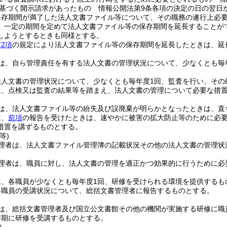
基づく開示請求があったもの 情報公開法第9条各項の決定の日の翌日
保存期間が満了した法人文書ファイル等について、その職務の遂行上必
、一定の期間を定めて法人文書ファイル等の保存期間を延長することが
しようとするときも同様とする。
2項
の規定により法人文書ファイル等の保存期間を延長したときは、延
は、自ら管理責任を有する法人文書の管理状況について、少なくとも毎
法人文書の管理状況について、少なくとも毎年度1回、監査を行い、その
は、点検又は監査の結果等を踏まえ、法人文書の管理について必要な措
は、法人文書ファイル等の紛失及び誤廃棄が明らかとなったときは、直
は、
前項
の報告を受けたときは、速やかに被害の拡大防止等のために必
措置を講ずるものとする。
等)
理者は、法人文書ファイル管理簿の記載状況その他の法人文書の管理状
理者は、職員に対し、法人文書の管理を適正かつ効果的に行うために必
は、各職員が少なくとも毎年度1回、研修を受けられる環境を提供するも
各職員の受講状況について、総括文書管理者に報告するものとする。
は、総括文書管理者及び国立公文書館その他の機関が実施する研修に職
時期に研修を受講するものとする。