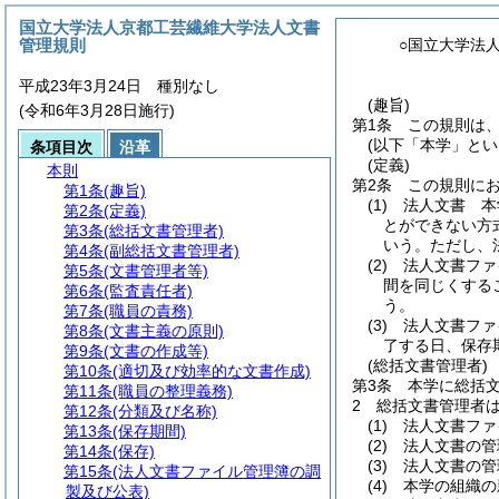
国立大学法人京都工芸繊維大学法人文書
管理規則
○国立大学法
平成23年3月24日 種別なし
(趣旨)
(令和6年3月28日施行)
第1条
この規則は
(以下「本学」とい
条項目次
沿革
(定義)
本則
第2条
この規則に
第1条
(趣旨)
(1)
法人文書 本
第2条
(定義)
とができない方
第3条
(総括文書管理者)
いう。
ただし、
第4条
(副総括文書管理者)
(2)
法人文書ファ
第5条
(文書管理者等)
間を同じくする
第6条
(監査責任者)
う。
第7条
(職員の責務)
(3)
法人文書ファ
第8条
(文書主義の原則)
了する日、保存
第9条
(文書の作成等)
(総括文書管理者)
第10条
(適切及び効率的な文書作成)
第3条
本学に総括
第11条
(職員の整理義務)
2
総括文書管理者
第12条
(分類及び名称)
(1)
法人文書ファ
第13条
(保存期間)
(2)
法人文書の管
第14条
(保存)
(3)
法人文書の管
第15条
(法人文書ファイル管理簿の調
(4)
本学の組織の
製及び公表)