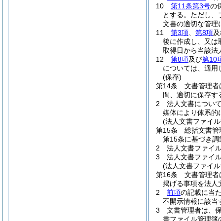
10
第11条第3号
の
とする。
ただし、
文書の適切な管理
11
第3項
、
第8項
及
後に作成し、又は
取得日から当該法
12
第8項
及び
第10
については、適用
(保存)
第14条
文書管理者
間、適切に保存す
2
法人文書につい
媒体により体系的
(法人文書ファイル
第15条
総括文書管
第15条に基づき
2
法人文書ファイ
3
法人文書ファイ
(法人文書ファイル
第16条
文書管理者
掲げる事項を法人
2
前項
の記載に当
不開示情報に該当
3
文書管理者は、
書ファイル管理簿