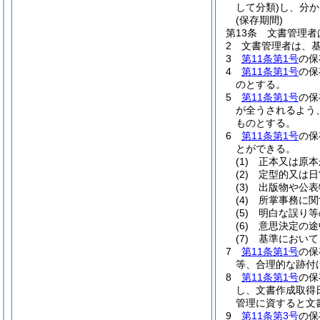
して分類)
し、分か
(保存期間)
第13条
文書管理者
2
文書管理者は、
3
第11条第1号
の保
4
第11条第1号
の保
のとする。
5
第11条第1号
の保
が全うされるよう
ものとする。
6
第11条第1号
の保
とができる。
(1)
正本又は原本
(2)
定型的又は日
(3)
出版物や公表
(4)
所掌事務に関
(5)
明白な誤り等
(6)
意思決定の途
(7)
基準において
7
第11条第1号
の保
等、合理的な跡付
8
第11条第1号
の保
し、文書作成取得
管理に資すると文
9
第11条第3号
の保