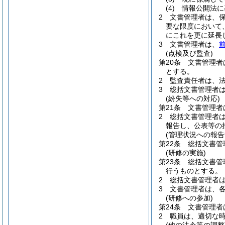
(4)
情報公開法に
2
文書管理者は、
要な限度において
にこれを更に延長
3
文書管理者は、
前
(点検及び監査)
第20条
文書管理者
とする。
2
監査責任者は、
3
総括文書管理者
(紛失等への対応)
第21条
文書管理者
2
総括文書管理者
報告し、公表等の
(管理状況への報告
第22条
総括文書管
(研修の実施)
第23条
総括文書管
行うものとする。
2
総括文書管理者
3
文書管理者は、
(研修への参加)
第24条
文書管理者
2
職員は、適切な