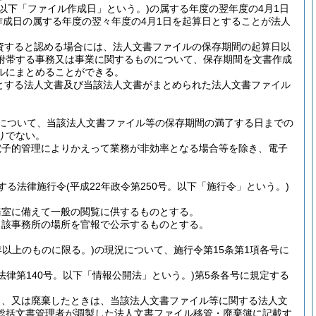
(以下「ファイル作成日」という。)
の属する年度の翌年度の4月1日
作成日の属する年度の翌々年度の4月1日を起算日とすることが法人
資すると認める場合には、法人文書ファイルの保存期間の起算日以
附帯する事務又は事業に関するものについて、保存期間を文書作成
ルにまとめることができる。
とする法人文書及び当該法人文書がまとめられた法人文書ファイル
について、当該法人文書ファイル等の保存期間の満了する日までの
りでない。
電子的管理によりかえって業務が非効率となる場合等を除き、電子
する法律施行令
(平成22年政令第250号。以下「施行令」という。)
務室に備えて一般の閲覧に供するものとする。
当該事務所の場所を官報で公示するものとする。
年以上のものに限る。)
の現況について、施行令第15条第1項各号に
年法律第140号。以下「情報公開法」という。)
第5条各号に規定する
し、又は廃棄したときは、当該法人文書ファイル等に関する法人文
総括文書管理者が調製した法人文書ファイル移管・廃棄簿に記載す