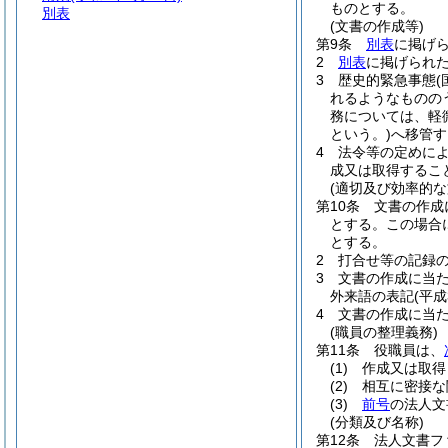
ものとする。
別表
(文書の作成等)
第9条
別表
に掲げ
2
別表
に掲げられ
3
歴史的緊急事態
れるようなものの
務については、軽
という。)
へ移管す
4
法令等の定めに
成又は取得するこ
(適切及び効率的な
第10条
文書の作成
とする。
この場合
とする。
2
打合せ等の記録
3
文書の作成に当
外来語の表記
(平
4
文書の作成に当
(職員の整理義務)
第11条
役職員は、
(1)
作成又は取得
(2)
相互に密接な
(3)
前号
の法人文
(分類及び名称)
第12条
法人文書フ