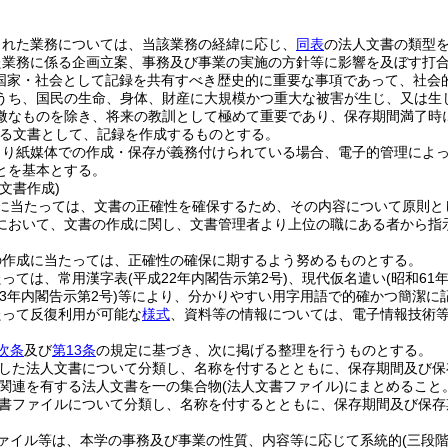
られた業務については、当該業務の経緯に応じ、
同表
の法人文書の類型
た業務に係る企画立案、事務及び事業の実施の方針等に影響を及ぼす打
(国家・社会として記録を共有すべき歴史的に重要な事項であって、社会
うち、国民の生命、身体、財産に大規模かつ重大な被害が生じ、又は生
微なものを除き、将来の教訓として極めて重要であり、保存期間満了時
る文書として、記録を作成するものとする。
より紙媒体での作成・保存が義務付けられている場合、電子的管理によ
とを基本とする。
文書作成)
に当たっては、文書の正確性を確保するため、その内容について原則と
において、文書の作成に関し、文書管理者より上位の職にある者から指
の作成に当たっては、正確性の確保に期するよう努めるものとする。
たっては、常用漢字表
(平成22年内閣告示第2号)
、現代仮名遣い
(昭和61
成3年内閣告示第2号)
等により、分かりやすい用字用語で的確かつ簡潔に
たって反復利用が可能な
様式
、資料等の情報については、電子情報技術
次条
及び
第13条
の規定に基づき、次に掲げる整理を行うものとする。
した法人文書について分類し、名称を付するとともに、保存期間及び保
関連を有する法人文書を一の集合物
(法人文書ファイル)
にまとめること
書ファイルについて分類し、名称を付するとともに、保存期間及び保存
ァイル等は、本学の事務及び事業の性質、内容等に応じて系統的
(三段