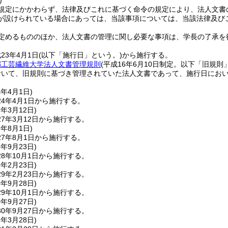
)
規定にかかわらず、法律及びこれに基づく命令の規定により、法人文書
が設けられている場合にあっては、当該事項については、当該法律及び
定めるもののほか、法人文書の管理に関し必要な事項は、学長の了承を
23年4月1日
(以下「施行日」という。)
から施行する。
都工芸繊維大学法人文書管理規則
(平成16年6月10日制定。以下「旧規則
おいて、旧規則に基づき管理されていた法人文書であって、施行日にお
4年4月1日
)
4年4月1日から施行する。
7年3月12日
)
7年3月12日から施行する。
7年8月1日
)
7年8月1日から施行する。
8年9月23日
)
8年10月1日から施行する。
9年2月23日
)
9年2月23日から施行する。
9年9月28日
)
9年10月1日から施行する。
0年9月27日
)
0年9月27日から施行する。
1年3月28日
)