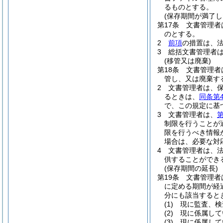
るものとする。
(保存期間が満了し
第17条
文書管理者
のとする。
2
前項
の措置は、
3
総括文書管理者
(移管又は廃棄)
第18条
文書管理者
管し、又は廃棄す
2
文書管理者は、
るときは、
同条第
で、この規定に基
3
文書管理者は、
第
制限を行うことが
限を行うべき情報
場合は、必要な対
4
文書管理者は、
供することができ
(保存期間の延長)
第19条
文書管理者
に定める期間が経
分にも該当すると
(1)
現に監査、検
(2)
現に係属して
(3)
現に係属して