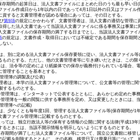
保存期間の起算日は、法人文書ファイルにまとめた日のうち最も早い日
ファイル作成日から1年以内の日であって4月1日以外の日又はファイル
に資すると文書管理者が認める場合にあっては、その日とする。
び
第9項
の規定にかかわらず、文書管理者は、法人文書の適切な管理に
取得した法人文書であって当該法人文書ファイルに係る事務又は事業に
人文書ファイルの保存期間の満了する日までとし、当該法人文書ファイ
項
の規定は、文書作成・取得日においては不確定である期間を保存期間
しない。
は、別に定める法人文書ファイル保存要領に従い、法人文書ファイル等
るものとする。
ただし、他の文書管理者等に引き継いだときは、この限
ては、法令等の定めにより紙媒体での保存が義務付けられている場合、
に管理することを基本とする。
管理簿の調製及び公表)
理者は、本学の法人文書ファイル管理簿について、公文書等の管理に関
調製するものとする。
ル管理簿は、インターネットで公表するとともに、あらかじめ定めた事
ル管理簿を一般の閲覧に供する事務所を定め、又は変更したときには、
管理簿への記載)
は、少なくとも毎年度1回、管理する法人文書ファイル等
(保存期間が1
文書ファイル管理簿に記載するものとする。
たっては、独立行政法人等の保有する情報の公開に関する法律
(平成13
するときには、当該不開示情報を明示しないようにするものとする。
保存期間が満了した法人文書ファイル等について、国立公文書館に移管
の記載を削除するとともに、その名称、移管日又は廃棄日等について、