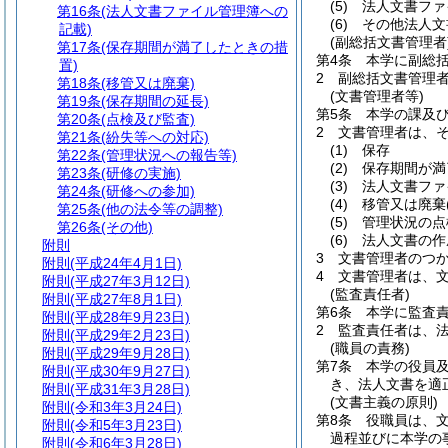
(5)
法人文書ファ
第16条
(法人文書ファイル管理簿への
(6)
その他法人文
記載)
(副総括文書管理者
第17条
(保存期間が満了したときの措
第4条
本学に副総
置)
2
副総括文書管理
第18条
(移管又は廃棄)
(文書管理者等)
第19条
(保存期間の延長)
第5条
本学の課及
第20条
(点検及び監査)
2
文書管理者は、
第21条
(紛失等への対応)
(1)
保存
第22条
(管理状況への報告等)
(2)
保存期間が満
第23条
(研修の実施)
(3)
法人文書ファ
第24条
(研修への参加)
(4)
移管又は廃棄
第25条
(他の法令等の調整)
(5)
管理状況の点
第26条
(その他)
(6)
法人文書の作
附則
3
文書管理者のつ
附則
(平成24年4月1日)
4
文書管理者は、
附則
(平成27年3月12日)
(監査責任者)
附則
(平成27年8月1日)
第6条
本学に監査
附則
(平成28年9月23日)
2
監査責任者は、
附則
(平成29年2月23日)
(職員の責務)
附則
(平成29年9月28日)
第7条
本学の役員
附則
(平成30年9月27日)
き、法人文書を適
附則
(平成31年3月28日)
(文書主義の原則)
附則
(令和3年3月24日)
第8条
役職員は、文
附則
(令和5年3月23日)
過程並びに本学の
附則
(令和6年3月28日)