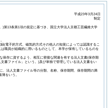
平成23年3月24日
制定
。)
第13条第1項の規定に基づき、国立大学法人京都工芸繊維大学
る。
記録
(電子的方式、磁気的方式その他人の知覚によっては認識するこ
又は職員が組織的に用いるものとして、本学が保有しているものを
な保存に資するよう、相互に密接な関連を有する法人文書
(保存期
人文書ファイル」という。)
及び単独で管理している法人文書をい
に、法人文書ファイル等の分類、名称、保存期間、保存期間の満
帳簿をいう。