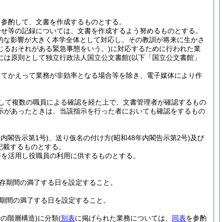
を参酌して、文書を作成するものとする。
合せ等の記録については、文書を作成するよう努めるものとする。
的な影響が大きく本学全体として対応し、その教訓が将来に生かさ
じるおそれがある緊急事態をいう。)
に対応するために行われた業
には原則として独立行政法人国立公文書館
(以下「国立公文書館」
ってかえって業務が非効率となる場合等を除き、電子媒体により作
して複数の職員による確認を経た上で、文書管理者が確認するもの
示があったときは、当該指示を行った者においても確認をするもの
年内閣告示第1号)
、送り仮名の付け方
(昭和48年内閣告示第2号)
及び
記載するものとする。
等を活用し役職員の利用に供するものとする。
存期間の満了する日を設定すること。
。
期間の満了する日を設定すること。
階の階層構造)
に分類
(
別表
に掲げられた業務については、
同表
を参酌