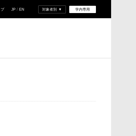
/
ップ
JP
EN
対象者別
学内専用