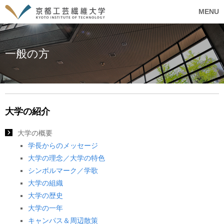
MENU
一般の方
大学の紹介
大学の概要
学長からのメッセージ
大学の理念／大学の特色
シンボルマーク／学歌
大学の組織
大学の歴史
大学の一年
キャンパス＆周辺散策