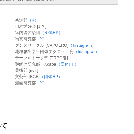
茶道部
（X）
自然愛好会 [JIAI]
室内管弦楽団
（団体HP）
写真研究部
（X）
ダンスサークル [CAPOERO]
（Instagram）
地域創生学生団体テクテク工房
（Instagram）
テーブルトーク部 [TRPG部]
謎解き研究部 Xcape
（団体HP）
美術部 [noir]
文藝部 [BGB]
（団体HP）
漫画研究部
（X）
いて