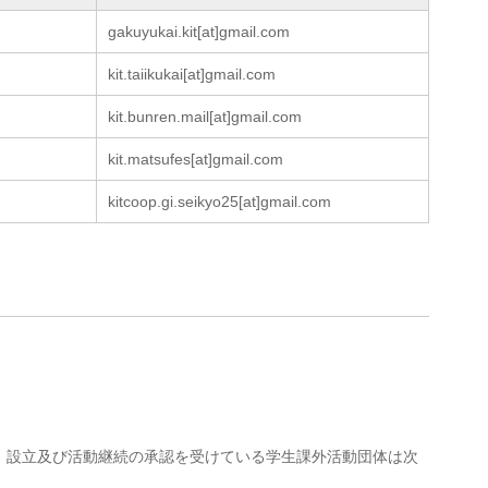
gakuyukai.kit[at]gmail.com
kit.taiikukai[at]gmail.com
kit.bunren.mail[at]gmail.com
kit.matsufes[at]gmail.com
kitcoop.gi.seikyo25[at]gmail.com
、設立及び活動継続の承認を受けている学生課外活動団体は次