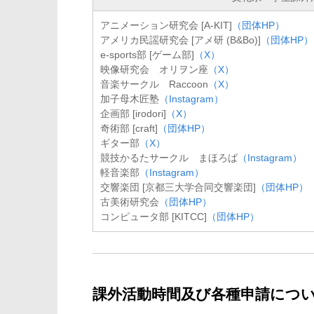
アニメーション研究会 [A-KIT]
（団体HP）
アメリカ民謡研究会 [アメ研 (B&Bo)]
（団体HP）
e-sports部 [ゲーム部]
（X）
映像研究会 オリヲン座
（X）
音楽サークル Raccoon
（X）
加子母木匠塾
（Instagram）
企画部 [irodori]
（X）
奇術部 [craft]
（団体HP）
ギター部
（X）
競技かるたサークル まほろば
（Instagram）
軽音楽部
（Instagram）
交響楽団 [京都三大学合同交響楽団]
（団体HP）
古美術研究会
（団体HP）
コンピュータ部 [KITCC]
（団体HP）
課外活動時間及び各種申請につ