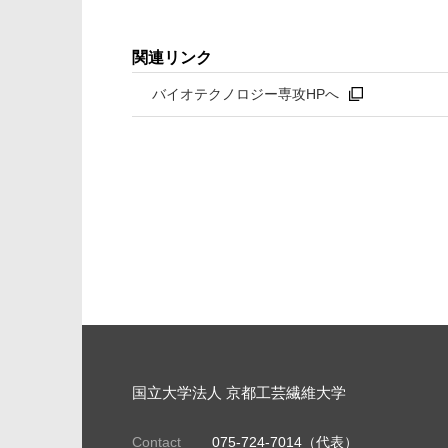
関連リンク
バイオテクノロジー専攻HPへ
国立大学法人 京都工芸繊維大学
Contact
075-724-7014（代表）