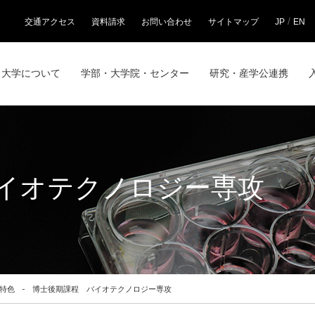
/
交通アクセス
資料請求
お問い合わせ
サイトマップ
JP
EN
大学について
学部・大学院・センター
研究・産学公連携
イオテクノロジー専攻
特色
博士後期課程 バイオテクノロジー専攻