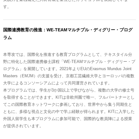
す。
国際連携教育の推進：WE-TEAMマルチプル・ディグリー・プログ
ラム
本専攻では、国際化を推進する教育プログラムとして、テキスタイル分
野に特化した国際連携修士課程「WE-TEAMマルチプル・ディグリー・プ
ログラム」を展開しています。2021年よりEUのErasmus Mundus Joint
Masters（EMJM）の支援を受け、京都工芸繊維大学とヨーロッパの複数
大学によるコンソーシアムによって共同運営されています。
本プログラムでは、学生が3か国以上で学びながら、複数の大学の修士号
を取得することができます。KITは非欧州圏で唯一、フルパートナーとし
てこの国際教育ネットワークに参画しており、世界中から集う同期生と
ともに、多様な視点と文化の中で学ぶ経験が得られます。KITに入学した
外国人留学生も本プログラムに参加可能で、国際的な教員陣による授業
が提供されています。