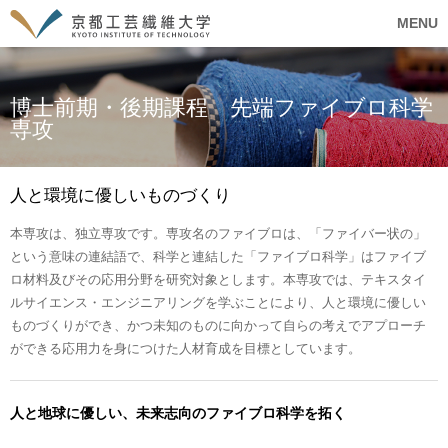
MENU
博士前期・後期課程 先端ファイブロ科学
専攻
人と環境に優しいものづくり
本専攻は、独立専攻です。専攻名のファイブロは、「ファイバー状の」
という意味の連結語で、科学と連結した「ファイブロ科学」はファイブ
ロ材料及びその応用分野を研究対象とします。本専攻では、テキスタイ
ルサイエンス・エンジニアリングを学ぶことにより、人と環境に優しい
ものづくりができ、かつ未知のものに向かって自らの考えでアプローチ
ができる応用力を身につけた人材育成を目標としています。
人と地球に優しい、未来志向のファイブロ科学を拓く