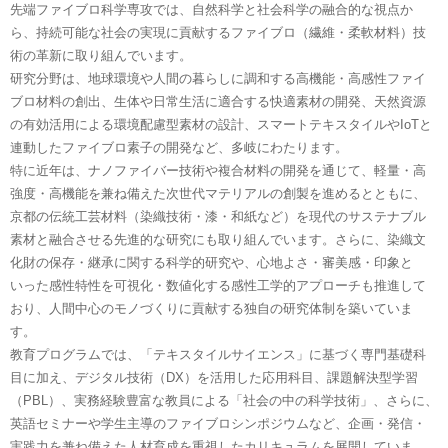
先端ファイブロ科学専攻では、自然科学と社会科学の融合的な視点か
ら、持続可能な社会の実現に貢献するファイブロ（繊維・柔軟材料）技
術の革新に取り組んでいます。
研究分野は、地球環境や人間の暮らしに調和する高機能・高感性ファイ
ブロ材料の創出、生体や日常生活に適合する快適素材の開発、天然資源
の有効活用による環境配慮型素材の設計、スマートテキスタイルやIoTと
連動したファイブロ素子の開発など、多岐にわたります。
特に近年は、ナノファイバー技術や複合材料の開発を通じて、軽量・高
強度・高機能を兼ね備えた次世代マテリアルの創製を進めるとともに、
京都の伝統工芸材料（染織技術・漆・和紙など）を現代のサステナブル
素材と融合させる先進的な研究にも取り組んでいます。さらに、染織文
化財の保存・継承に関する科学的研究や、心地よさ・審美感・印象と
いった感性特性を可視化・数値化する感性工学的アプローチも推進して
おり、人間中心のモノづくりに貢献する独自の研究体制を築いていま
す。
教育プログラムでは、「テキスタイルサイエンス」に基づく専門基礎科
目に加え、デジタル技術（DX）を活用した応用科目、課題解決型学習
（PBL）、実務経験豊富な教員による「社会の中の科学技術」、さらに、
英語セミナーや学生主導のファイブロシンポジウムなど、企画・発信・
実践力を兼ね備えた人材育成を重視したカリキュラムを展開していま