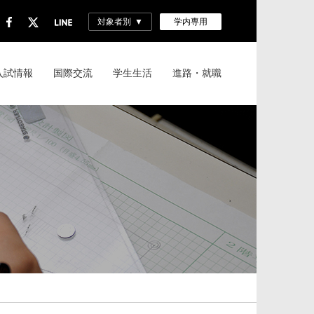
対象者別
学内専用
入試情報
国際交流
学生生活
進路・就職