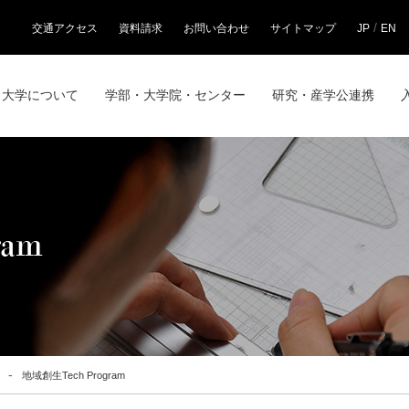
/
交通アクセス
資料請求
お問い合わせ
サイトマップ
JP
EN
大学について
学部・大学院・センター
研究・産学公連携
ram
地域創生Tech Program