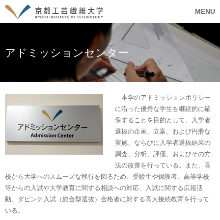
MENU
アドミッションセンター
本学のアドミッションポリシー
に沿った優秀な学生を継続的に確
保することを目的として、入学者
選抜の企画、立案、および円滑な
実施、ならびに入学者選抜結果の
調査、分析、評価、およびその方
法の改善を行っている。また、高
校から大学へのスムーズな移行を図るため、受験生や保護者、高等学校
等からの入試や大学教育に関する相談への対応、入試に関する広報活
動、ダビンチ入試（総合型選抜）合格者に対する高大接続教育を行って
いる。