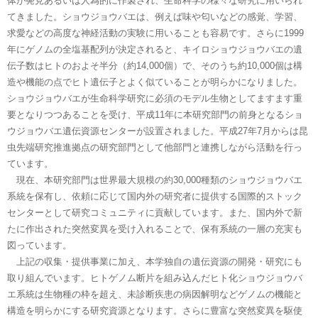
体が発見あるいは人為的に作製され、生命科学の様々な研究に用いられ
てきました。ショウジョウバエは、例えば味や匂いなどの感覚、学習、
求愛などの高度な神経活動の実験に用いることも容易です。さらに1999
年にゲノムの全塩基配列が決定されると、キイロショウジョウバエの遺
伝子数はヒトのおよそ半分（約14,000個）で、そのうち約10,000個は構
造や機能の点でヒト遺伝子とよく似ていることが明らかになりました。
ショウジョウバエが生命科学研究に必須のモデル生物としてますます重
要となりつつあることを受け、平成11年に本研究部門の前身となるショ
ウジョウバエ遺伝資源センターが設置されました。平成27年7月からは昆
虫先端研究推進拠点の研究部門として他部門と連携しながら活動を行っ
ています。
現在、本研究部門は世界最大規模の約30,000種類のショウジョウバエ
系統を保有し、依頼に応じて国内外の研究者に提供する国際的ストック
センターとして研究コミュニティに貢献しています。また、国内外で新
たに作出された突然変異を受け入れることで、保有系統の一層の充実も
図っています。
上記の収集・提供事業に加え、本学独自の遺伝資源の開発・研究にも
取り組んでいます。ヒトゲノム断片を組み込んだヒト化ショウジョウバ
エ系統は生物種の枠を超え、未診断疾患の病因解明などゲノムの機能と
構造を明らかにする研究資源となります。さらに豊富な突然変異を駆使