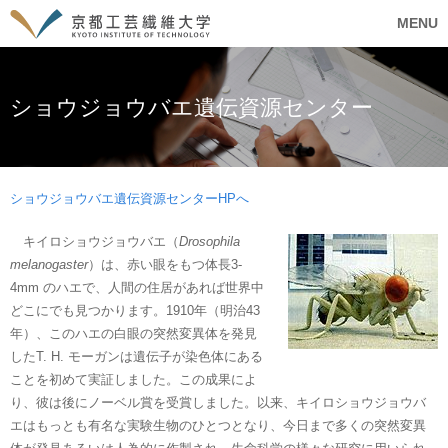
MENU
ショウジョウバエ遺伝資源センター
ショウジョウバエ遺伝資源センターHPへ
キイロショウジョウバエ（
Drosophila
melanogaster
）は、赤い眼をもつ体長3-
4mm のハエで、人間の住居があれば世界中
どこにでも見つかります。1910年（明治43
年）、このハエの白眼の突然変異体を発見
したT. H. モーガンは遺伝子が染色体にある
ことを初めて実証しました。この成果によ
り、彼は後にノーベル賞を受賞しました。以来、キイロショウジョウバ
エはもっとも有名な実験生物のひとつとなり、今日まで多くの突然変異