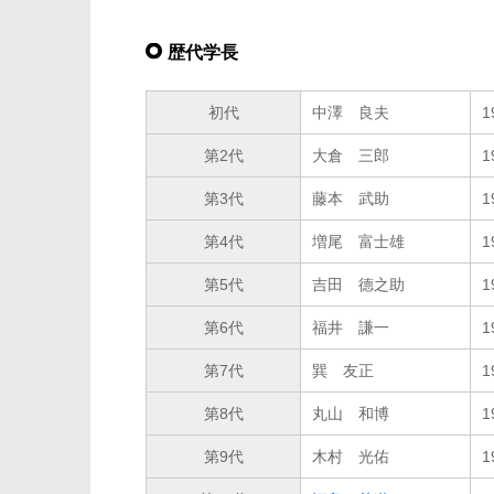
歴代学長
初代
中澤 良夫
1
第2代
大倉 三郎
1
第3代
藤本 武助
1
第4代
増尾 富士雄
1
第5代
吉田 德之助
1
第6代
福井 謙一
1
第7代
巽 友正
1
第8代
丸山 和博
1
第9代
木村 光佑
1