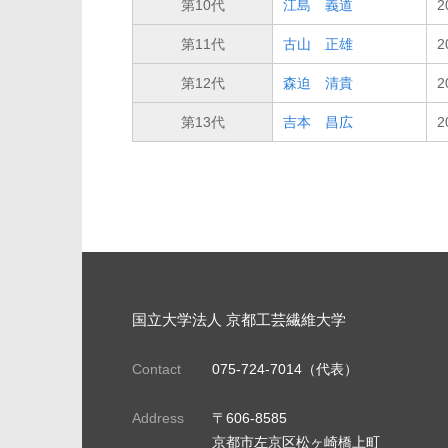
第10代
江島 義道
2
第11代
古山 正雄
2
第12代
森迫 清貴
2
第13代
吉本 昌広
2
国立大学法人 京都工芸繊維大学
Contact
075-724-7014（代表）
Address
〒606-8585
京都市左京区松ヶ崎橋上町