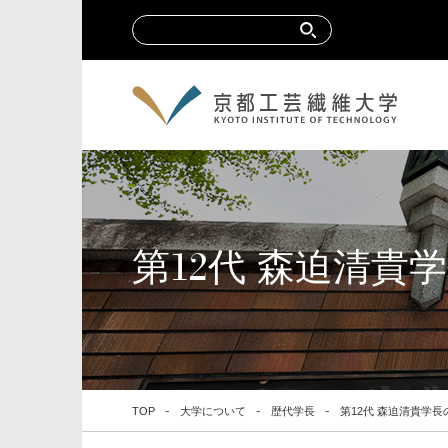
第12代 森迫清貴
TOP
大学について
歴代学長
第12代 森迫清貴学