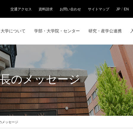
/
交通アクセス
資料請求
お問い合わせ
サイトマップ
JP
EN
大学について
学部・大学院・センター
研究・産学公連携
学長のメッセージ
長のメッセージ