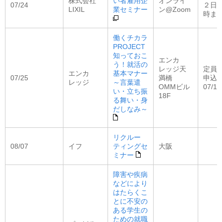
株式会社
い者雇用企
オンライ
07/24
２日前
LIXIL
業セミナー
ン@Zoom
時ま
働くチカラ
PROJECT
知っておこ
エンカ
う！就活の
レッジ天
定員：
エンカ
基本マナー
07/25
満橋
申込
レッジ
～言葉遣
OMMビル
07/10
い・立ち振
18F
る舞い・身
だしなみ～
リクルー
08/07
イフ
ティングセ
大阪
ミナー
障害や疾病
などにより
はたらくこ
とに不安の
ある学生の
ための就職