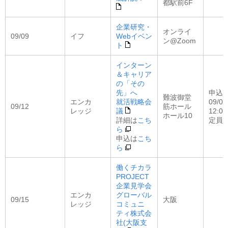
都駅前6F
企業研究・
オンライ
09/09
イフ
Webイベン
ン@Zoom
ト
インターン
＆キャリア
の「その
先」へ
申込
難波御堂
エンカ
就活戦略会
09/07
09/12
筋ホール
レッジ
議
12:00
ホール10
詳細は
こち
定員：
ら
申込は
こち
ら
働くチカラ
PROJECT
企業見学会
エンカ
グローバル
09/15
大阪
レッジ
コミュニ
ティ株式会
社(大阪支