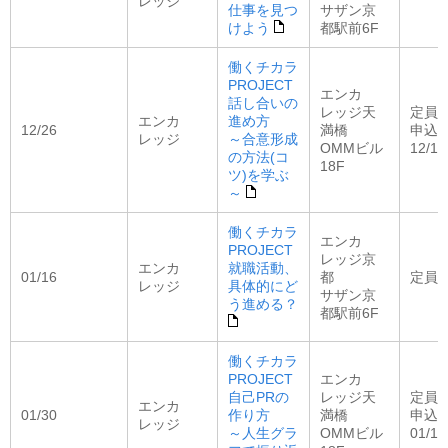
レッジ
仕事を見つ
サザン京
けよう
都駅前6F
働くチカラ
PROJECT
エンカ
話し合いの
レッジ天
定員：
エンカ
進め方
12/26
満橋
申込
レッジ
～合意形成
OMMビル
12/11
の方法(コ
18F
ツ)を学ぶ
～
働くチカラ
エンカ
PROJECT
レッジ京
エンカ
就職活動、
01/16
都
定員：
レッジ
具体的にど
サザン京
う進める？
都駅前6F
働くチカラ
PROJECT
エンカ
自己PRの
レッジ天
定員：
エンカ
01/30
作り方
満橋
申込
レッジ
～人生グラ
OMMビル
01/15