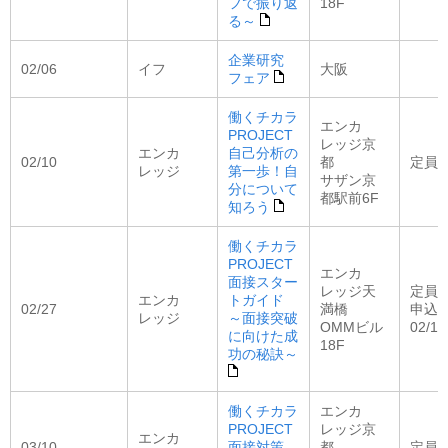
フで振り返
18F
る～
企業研究
02/06
イフ
大阪
フェア
働くチカラ
エンカ
PROJECT
レッジ京
エンカ
自己分析の
02/10
都
定員：
レッジ
第一歩！自
サザン京
分について
都駅前6F
知ろう
働くチカラ
PROJECT
エンカ
面接スター
レッジ天
定員：
エンカ
トガイド
02/27
満橋
申込
レッジ
～面接突破
OMMビル
02/12
に向けた成
18F
功の秘訣～
働くチカラ
エンカ
PROJECT
レッジ京
エンカ
03/10
面接対策、
都
定員：