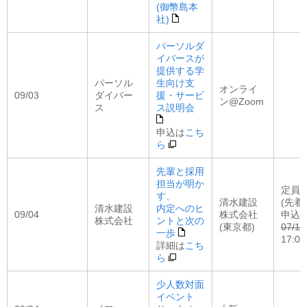
(御幣島本
社)
パーソルダ
イバースが
提供する学
パーソル
生向け支
オンライ
09/03
ダイバー
援・サービ
ン@Zoom
ス
ス説明会
申込は
こち
ら
先輩と採用
担当が明か
定員：
す、
清水建設
(先着
清水建設
内定へのヒ
09/04
株式会社
申込
株式会社
ントと次の
(東京都)
07/10
一歩
17:00
詳細は
こち
ら
少人数対面
イベント