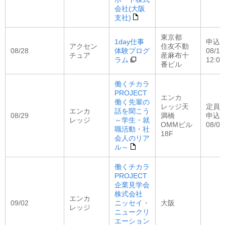
会社(大阪
支社)
東京都
1day仕事
申込
アクセン
住友不動
08/28
体験プログ
08/19
チュア
産麻布十
ラム
12:00
番ビル
働くチカラ
PROJECT
エンカ
働く先輩の
レッジ天
定員：
エンカ
話を聞こう
08/29
満橋
申込
レッジ
～学生・就
OMMビル
08/07
職活動・社
18F
会人のリア
ル～
働くチカラ
PROJECT
企業見学会
株式会社
エンカ
09/02
ニッセイ・
大阪
レッジ
ニュークリ
エーション