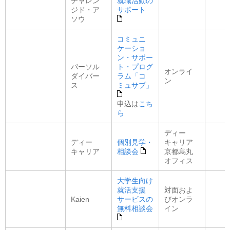
チャレン
就職活動の
ジド・ア
サポート
ソウ
コミュニ
ケーショ
ン・サポー
パーソル
ト・プログ
オンライ
ダイバー
ラム「コ
ン
ス
ミュサプ」
申込は
こち
ら
ディー
ディー
個別見学・
キャリア
キャリア
相談会
京都烏丸
オフィス
大学生向け
就活支援
対面およ
Kaien
サービスの
びオンラ
無料相談会
イン