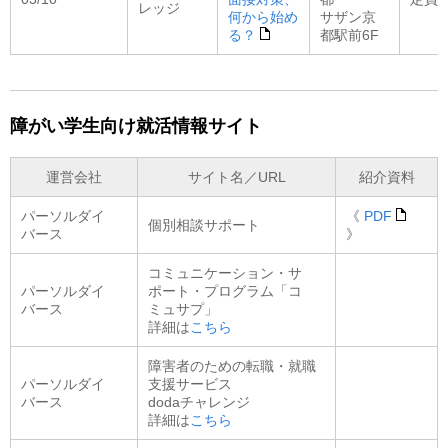
レッジ
何から始め
サザン京
る？
都駅前6F
障がい学生向け就活情報サイト
運営会社
サイト名／URL
紹介資料
パーソルダイ
《
PDF
個別相談サポート
バース
》
コミュニケーション・サ
パーソルダイ
ポート・プログラム「コ
バース
ミュサプ」
詳細は
こちら
障害者のための転職・就職
パーソルダイ
支援サービス
バース
dodaチャレンジ
詳細は
こちら