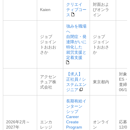
クリエイ
対面およ
Kaien
ティブコー
びオンラ
ス
イン
強みを職場
へ
ジョブ
自閉症・発
ジョブ
ジョイン
達障がいに
ジョイン
トおおお
特化した
トおおさ
さか
就労支援と
か
定着支援
【求人】
対象：
アクセン
正社員 / シ
ES・
チュア株
東京都内
ステムエン
査締
式会社
ジニア
06/19
長期有給イ
ンターン
シップ
Career
2026年2月～
エンカ
Create
オンライ
応募
2027年
レッジ
Program
ン
12/08