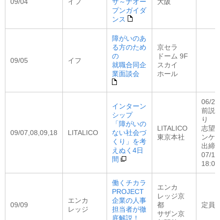
09/04
イフ
サ～ナオー
大阪
プンガイダ
ンス
障がいのあ
る方のため
京セラ
の
ドーム 9F
09/05
イフ
就職合同企
スカイ
業面談会
ホール
06/2
インターン
前説
シップ
り
「障がいの
LITALICO
志望
09/07,08,09,18
LITALICO
ない社会づ
東京本社
ンケ
くり」を考
出締
えぬく4日
07/10
間
18:00
働くチカラ
エンカ
PROJECT
レッジ京
エンカ
企業の人事
09/09
都
定員：
レッジ
担当者が徹
サザン京
底解説！