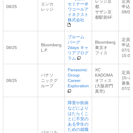
レッジ京
定員：
エンカ
セミナー＠
08/25
都
申込
レッジ
ワコールア
サザン京
08/06
イネクスト
都駅前6F
株式会社
ブルーム
定員
バーグ
Bloomberg
Bloomberg
申込
08/25
2days キャ
東京オ
L.P.
07/15
リアプログ
フィス
15:0
ラム
Panasonic
XC
定員
パナソ
Group
KADOMA
15~2
08/25
ニックグ
Career
オフィス
募集
ループ
Exploration
(大阪府門
07/2
真市)
障害や疾病
などにより
はたらくこ
とに不安の
ある学生の
ための就職
パーソル