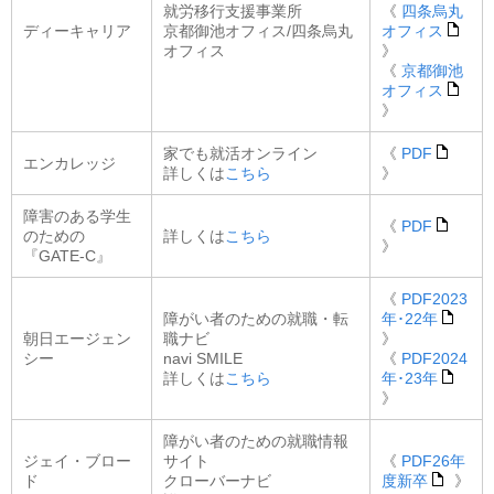
就労移行支援事業所
《
四条烏丸
ディーキャリア
京都御池オフィス/四条烏丸
オフィス
オフィス
》
《
京都御池
オフィス
》
家でも就活オンライン
《
PDF
エンカレッジ
詳しくは
こちら
》
障害のある学生
《
PDF
のための
詳しくは
こちら
》
『GATE-C』
《
PDF2023
障がい者のための就職・転
年･22年
朝日エージェン
職ナビ
》
シー
navi SMILE
《
PDF2024
詳しくは
こちら
年･23年
》
障がい者のための就職情報
ジェイ・ブロー
サイト
《
PDF26年
ド
クローバーナビ
度新卒
》