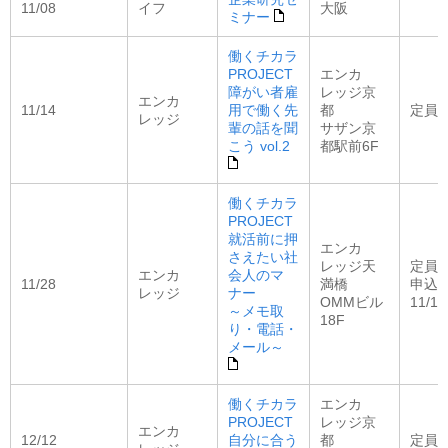
11/08
イフ
大阪
ミナー
働くチカラ
PROJECT
エンカ
障がい者雇
レッジ京
エンカ
11/14
用で働く先
都
定員：
レッジ
輩の話を聞
サザン京
こう vol.2
都駅前6F
働くチカラ
PROJECT
就活前に押
エンカ
さえたい社
レッジ天
定員：
エンカ
会人のマ
11/28
満橋
申込
レッジ
ナー
OMMビル
11/13
～メモ取
18F
り・電話・
メール～
働くチカラ
エンカ
PROJECT
レッジ京
エンカ
12/12
自分に合う
都
定員：