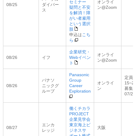
セミナー
オンライ
08/25
ダイバー
疑問と不安
ン@Zoom
ス
を解消！障
がい者雇用
という選択
肢
申込は
こち
ら
企業研究・
オンライ
08/26
イフ
Webイベン
ン@Zoom
ト
Panasonic
定員
パナソ
Group
オンライ
15~2
08/26
ニックグ
Career
ン
募集
ループ
Exploration
07/2
働くチカラ
PROJECT
企業見学会
エンカ
東京海上ビ
08/27
大阪
レッジ
ジネスサ
ポート株式