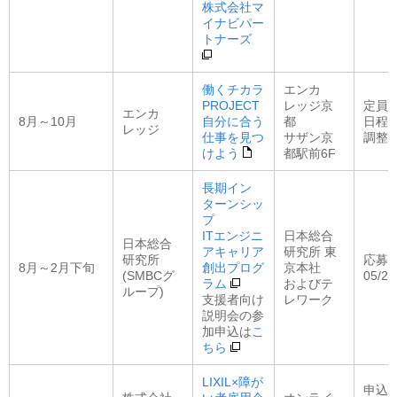
株式会社マ
イナビパー
トナーズ
働くチカラ
エンカ
PROJECT
レッジ京
定員：
エンカ
8月～10月
自分に合う
都
日程
レッジ
仕事を見つ
サザン京
調整
けよう
都駅前6F
長期イン
ターンシッ
プ
ITエンジニ
日本総合
日本総合
アキャリア
研究所 東
研究所
応募
8月～2月下旬
創出プログ
京本社
(SMBCグ
05/2
ラム
およびテ
ループ)
支援者向け
レワーク
説明会の参
加申込は
こ
ちら
LIXIL×障が
申込