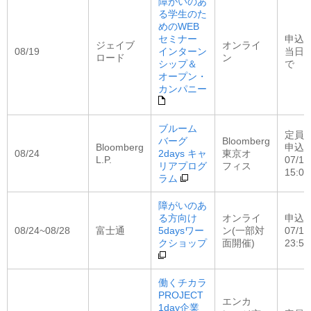
障がいのあ
る学生のた
めのWEB
セミナー
申込
ジェイブ
オンライ
08/19
インターン
当日
ロード
ン
シップ＆
で
オープン・
カンパニー
ブルーム
定員
バーグ
Bloomberg
Bloomberg
申込
08/24
2days キャ
東京オ
L.P.
07/15
リアプログ
フィス
15:0
ラム
障がいのあ
る方向け
オンライ
申込
08/24~08/28
富士通
5daysワー
ン(一部対
07/13
クショップ
面開催)
23:59
働くチカラ
PROJECT
エンカ
1day企業