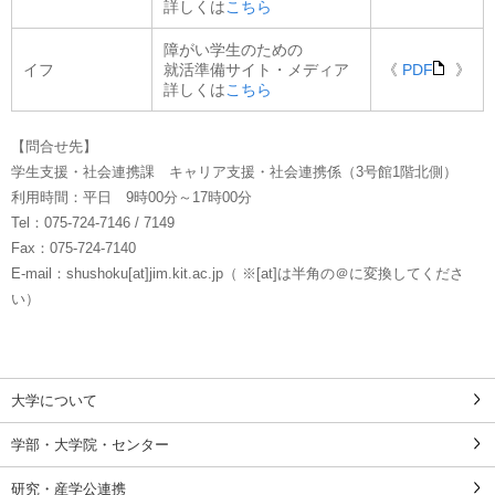
詳しくは
こちら
障がい学生のための
イフ
就活準備サイト・メディア
《
PDF
》
詳しくは
こちら
【問合せ先】
学生支援・社会連携課 キャリア支援・社会連携係（3号館1階北側）
利用時間：平日 9時00分～17時00分
Tel：075-724-7146 / 7149
Fax：075-724-7140
E-mail：shushoku[at]jim.kit.ac.jp（ ※[at]は半角の＠に変換してくださ
い）
大学について
学部・大学院・センター
研究・産学公連携