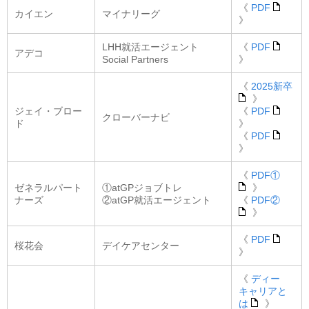
《
PDF
カイエン
マイナリーグ
》
LHH就活エージェント
《
PDF
アデコ
Social Partners
》
《
2025新卒
》
ジェイ・ブロー
《
PDF
クローバーナビ
ド
》
《
PDF
》
《
PDF①
ゼネラルパート
①atGPジョブトレ
》
ナーズ
②atGP就活エージェント
《
PDF②
》
《
PDF
桜花会
デイケアセンター
》
《
ディー
キャリアと
は
》