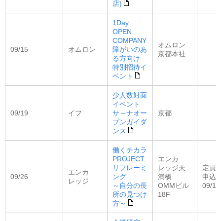
店)
1Day
OPEN
COMPANY
オムロン
09/15
オムロン
障がいのあ
京都本社
る方向け
特別招待イ
ベント
少人数対面
イベント
09/19
イフ
サ～ナオー
京都
プンガイダ
ンス
働くチカラ
PROJECT
エンカ
リフレーミ
レッジ天
定員：
エンカ
09/26
ング
満橋
申込
レッジ
～自分の長
OMMビル
09/11
所の見つけ
18F
方～