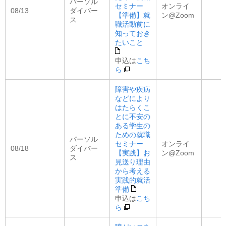
パーソル
セミナー
オンライ
08/13
ダイバー
【準備】就
ン@Zoom
ス
職活動前に
知っておき
たいこと
申込は
こち
ら
障害や疾病
などにより
はたらくこ
とに不安の
ある学生の
ための就職
パーソル
セミナー
オンライ
08/18
ダイバー
【実践】お
ン@Zoom
ス
見送り理由
から考える
実践的就活
準備
申込は
こち
ら