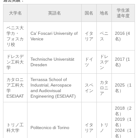
過去実績：
学生派
大学名
英語名
国名
地名
遣年度
ベニス大
学カ・
Ca’ Foscari University of
イタ
ベニ
2016 (4
フォスカ
Venice
リア
ス
名)
リ校
ドレスデ
ドレ
Technische Universität
ドイ
2017 (1
ン工科大
スデ
Dresden
ツ
名)
学
ン
カタロニ
Terrassa School of
カタ
ア工科大
Industrial, Aerospace
スペ
2025（1
ロニ
学
and Audiovisual
イン
名）
ア
ESEIAAT
Engineering (ESEIAAT)
2018（2
名）
2019（1
トリノ工
イタ
トリ
名）
Politecnico di Torino
科大学
リア
ノ
2024（1
名）