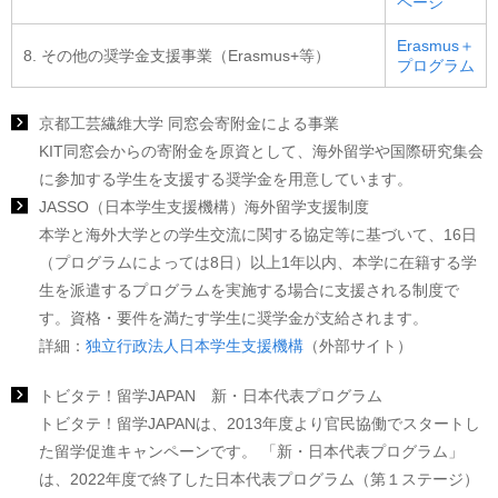
ページ
Erasmus＋
8. その他の奨学金支援事業（Erasmus+等）
プログラム
京都工芸繊維大学 同窓会寄附金による事業
KIT同窓会からの寄附金を原資として、海外留学や国際研究集会
に参加する学生を支援する奨学金を用意しています。
JASSO（日本学生支援機構）海外留学支援制度
本学と海外大学との学生交流に関する協定等に基づいて、16日
（プログラムによっては8日）以上1年以内、本学に在籍する学
生を派遣するプログラムを実施する場合に支援される制度で
す。資格・要件を満たす学生に奨学金が支給されます。
詳細：
独立行政法人日本学生支援機構
（外部サイト）
トビタテ！留学JAPAN 新・日本代表プログラム
トビタテ！留学JAPANは、2013年度より官民協働でスタートし
た留学促進キャンペーンです。 「新・日本代表プログラム」
は、2022年度で終了した日本代表プログラム（第１ステージ）