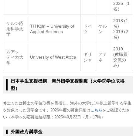
2025（1
名）
2018 (1
ケルン応
TH Köln – University of
ドイ
ケル
名)
用科学大
Applied Sciences
ツ
ン
2019 (2
学
名)
2019
西アッ
ギリ
アテ
(教職員
ティカ大
University of West Attica
シャ
ネ
交流の
学
み)
日本学生支援機構 海外留学支援制度（大学院学位取得
型）
修士または博士の学位取得を目指し、海外の大学に1年以上留学する学生
を対象とした奨学金です。2026年度の募集詳細は
こちら
をご確認くださ
い（本学への応募連絡期限：2025年9月22日（月）17時）
外国政府奨学金