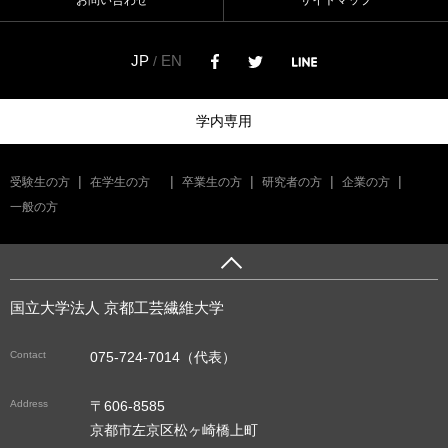
JP
EN
/
学内専用
受験生の方
在学生の方
卒業生の方
研究者の方
企業の方
一般の方
国立大学法人 京都工芸繊維大学
Contact
075-724-7014（代表）
Address
〒606-8585
京都市左京区松ヶ崎橋上町