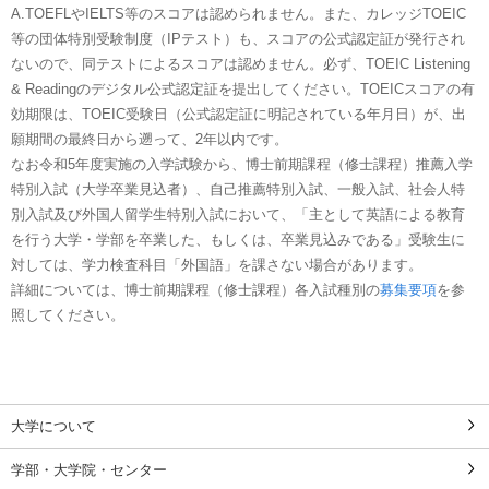
A.TOEFLやIELTS等のスコアは認められません。また、カレッジTOEIC
等の団体特別受験制度（IPテスト）も、スコアの公式認定証が発行され
ないので、同テストによるスコアは認めません。必ず、TOEIC Listening
& Readingのデジタル公式認定証を提出してください。TOEICスコアの有
効期限は、TOEIC受験日（公式認定証に明記されている年月日）が、出
願期間の最終日から遡って、2年以内です。
なお令和5年度実施の入学試験から、博士前期課程（修士課程）推薦入学
特別入試（大学卒業見込者）、自己推薦特別入試、一般入試、社会人特
別入試及び外国人留学生特別入試において、「主として英語による教育
を行う大学・学部を卒業した、もしくは、卒業見込みである」受験生に
対しては、学力検査科目「外国語」を課さない場合があります。
詳細については、博士前期課程（修士課程）各入試種別の
募集要項
を参
照してください。
大学について
学部・大学院・センター