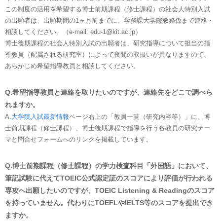
この制度の活用を希望する博士前期課程（修士課程）の社会人特別入試
の出願者は、出願期間の1ヶ月前までに、学務課大学院教務係まで連絡・
相談してください。（e-mail: edu-1@kit.ac.jp）
博士後期課程の社会人特別入試の出願者は、研究指導について担当の指
導教員（配属される研究室）によって夜間の取扱いが異なりますので、
あらかじめ希望指導教員と相談してください。
Q.希望指導教員と連絡を取りたいのですが、連絡先をどこで調べら
れますか。
A.
大学院入試最新情報
ページ右上の「教員一覧（研究内容等）」に、博
士前期課程（修士課程）、博士後期課程で指導を行う各教員の研究テー
マと問合せフォームへのリンクを掲載しています。
Q.博士前期課程（修士課程）の学力検査科目「外国語」において、
筆記試験に代えてTOEIC公式認定証のスコアにより評価が行われる
専攻へ出願したいのですが、TOEIC Listening & Readingのスコア
を持っていません。代わりにTOEFLやIELTS等のスコアを提出でき
ますか。