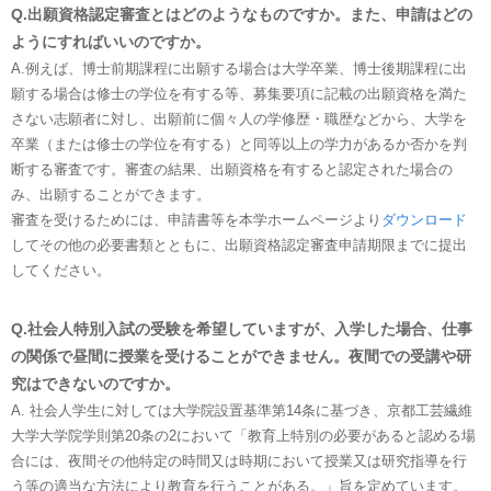
Q.出願資格認定審査とはどのようなものですか。また、申請はどの
ようにすればいいのですか。
A.例えば、博士前期課程に出願する場合は大学卒業、博士後期課程に出
願する場合は修士の学位を有する等、募集要項に記載の出願資格を満た
さない志願者に対し、出願前に個々人の学修歴・職歴などから、大学を
卒業（または修士の学位を有する）と同等以上の学力があるか否かを判
断する審査です。審査の結果、出願資格を有すると認定された場合の
み、出願することができます。
審査を受けるためには、申請書等を本学ホームページより
ダウンロード
してその他の必要書類とともに、出願資格認定審査申請期限までに提出
してください。
Q.社会人特別入試の受験を希望していますが、入学した場合、仕事
の関係で昼間に授業を受けることができません。夜間での受講や研
究はできないのですか。
A. 社会人学生に対しては大学院設置基準第14条に基づき、京都工芸繊維
大学大学院学則第20条の2において「教育上特別の必要があると認める場
合には、夜間その他特定の時間又は時期において授業又は研究指導を行
う等の適当な方法により教育を行うことがある。」旨を定めています。