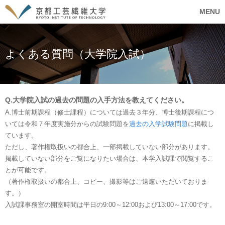
MENU
よくある質問（大学院入試）
Q.大学院入試の過去の問題の入手方法を教えてください。
A.博士前期課程（修士課程）については過去３年分、博士後期課程につ
いては令和７年度実施分からの試験問題を
過去の入学試験問題
に掲載し
ています。
ただし、著作権取扱いの都合上、一部掲載していない部分があります。
掲載していない部分をご覧になりたい場合は、本学入試課で閲覧するこ
とが可能です。
（著作権取扱いの都合上、コピー、撮影等はご遠慮いただいておりま
す。）
入試課事務室の開室時間は平日の9:00～12:00および13:00～17:00です。