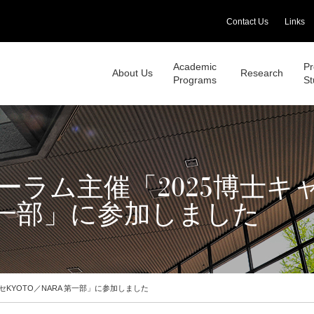
Contact Us
Links
Academic
Pr
About Us
Research
Programs
St
ーラム主催「2025博士キ
 第一部」に参加しました
KYOTO／NARA 第一部」に参加しました