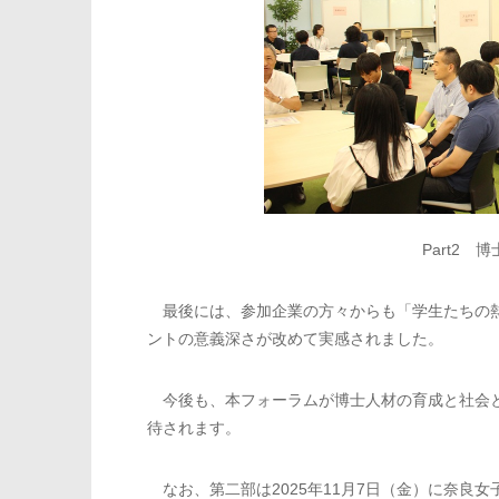
Part2
最後には、参加企業の方々からも「学生たちの熱
ントの意義深さが改めて実感されました。
今後も、本フォーラムが博士人材の育成と社会と
待されます。
なお、第二部は2025年11月7日（金）に奈良