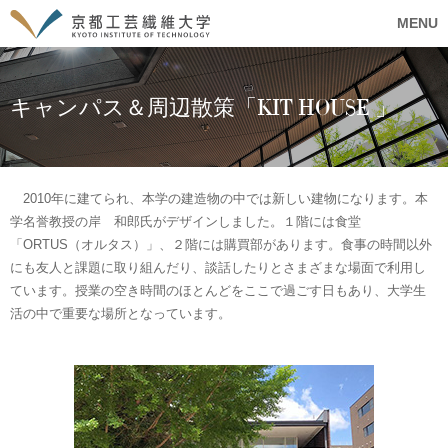
MENU
キャンパス＆周辺散策「KIT HOUSE 」
2010年に建てられ、本学の建造物の中では新しい建物になります。本
学名誉教授の岸 和郎氏がデザインしました。１階には食堂
「ORTUS（オルタス）」、２階には購買部があります。食事の時間以外
にも友人と課題に取り組んだり、談話したりとさまざまな場面で利用し
ています。授業の空き時間のほとんどをここで過ごす日もあり、大学生
活の中で重要な場所となっています。