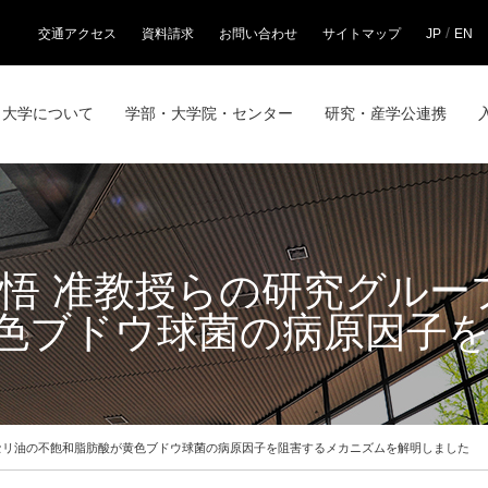
/
交通アクセス
資料請求
お問い合わせ
サイトマップ
JP
EN
大学について
学部・大学院・センター
研究・産学公連携
健悟 准教授らの研究グル
色ブドウ球菌の病原因子
パセリ油の不飽和脂肪酸が黄色ブドウ球菌の病原因子を阻害するメカニズムを解明しました