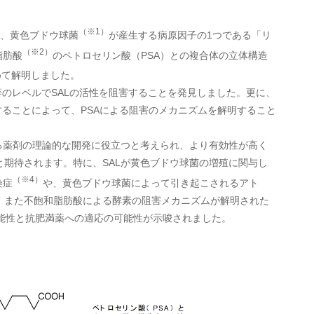
（※1）
は、黄色ブドウ球菌
が産生する病原因子の1つである「リ
（※2）
脂肪酸
のペトロセリン酸（PSA）との複合体の立体構造
めて解明しました。
等のレベルでSALの活性を阻害することを発見しました。更に、
することによって、PSAによる阻害のメカニズムを解明すること
る薬剤の理論的な開発に役立つと考えられ、より有効性が高く
期待されます。特に、SALが黄色ブドウ球菌の増殖に関与し
（※4）
染症
や、黄色ブドウ球菌によって引き起こされるアト
。また不飽和脂肪酸による酵素の阻害メカニズムが解明された
可能性と抗肥満薬への適応の可能性が示唆されました。