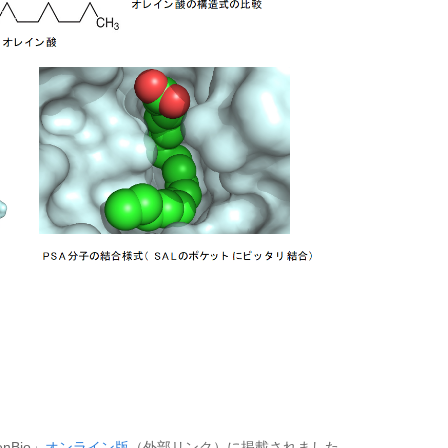
nBio」
オンライン版
（外部リンク）に掲載されました。