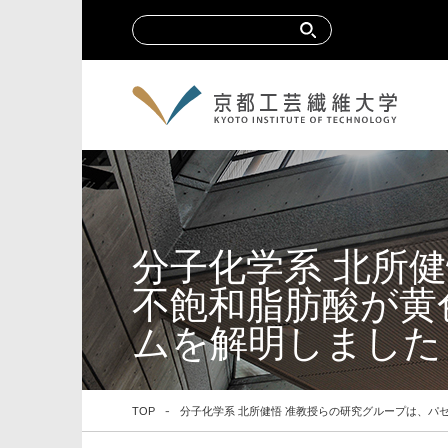
分子化学系 北所
不飽和脂肪酸が黄
ムを解明しました
TOP
分子化学系 北所健悟 准教授らの研究グループは、