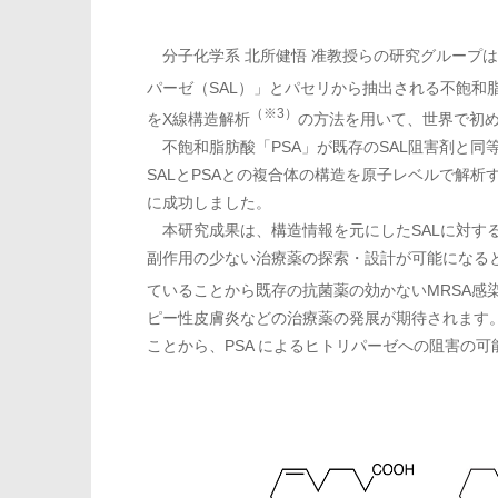
分子化学系 北所健悟 准教授らの研究グループ
パーゼ（SAL）」とパセリから抽出される不飽和
（※3）
をX線構造解析
の方法を用いて、世界で初
不飽和脂肪酸「PSA」が既存のSAL阻害剤と同
SALとPSAとの複合体の構造を原子レベルで解析
に成功しました。
本研究成果は、構造情報を元にしたSALに対す
副作用の少ない治療薬の探索・設計が可能になると
ていることから既存の抗菌薬の効かないMRSA感
ピー性皮膚炎などの治療薬の発展が期待されます
ことから、PSA によるヒトリパーゼへの阻害の