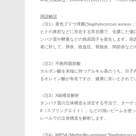
用語解説
（注1）黄色ブドウ球菌(Staphylococcus aureus；
ヒトの鼻腔などに存在する常在菌で、化膿した傷
ンパク質や酵素などの病原因子を産生します。病
者に対して、肺炎、敗血症、骨髄炎、関節炎など
（注2）不飽和脂肪酸
カルボン酸を末端に持つアルキル基のうち、分子
るオレイン酸が有名ですが、健康に良いとされて
（注3）X線構造解析
タンパク質の立体構造を決定する手法で、ターゲット
8（スプリングエイト）」などの強いビームを使
レベルでの立体構造を解析します。
（注4）MRSA (Methicillin-resistant Staphylococ