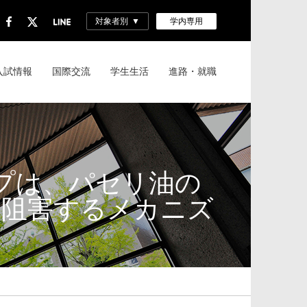
対象者別
学内専用
入試情報
国際交流
学生生活
進路・就職
ープは、パセリ油の
を阻害するメカニズ