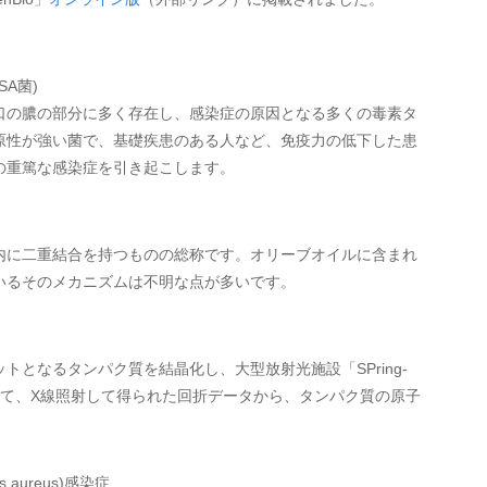
SA菌)
口の膿の部分に多く存在し、感染症の原因となる多くの毒素タ
原性が強い菌で、基礎疾患のある人など、免疫力の低下した患
の重篤な感染症を引き起こします。
内に二重結合を持つものの総称です。オリーブオイルに含まれ
いるそのメカニズムは不明な点が多いです。
となるタンパク質を結晶化し、大型放射光施設「SPring-
って、X線照射して得られた回折データから、タンパク質の原子
cus aureus)感染症