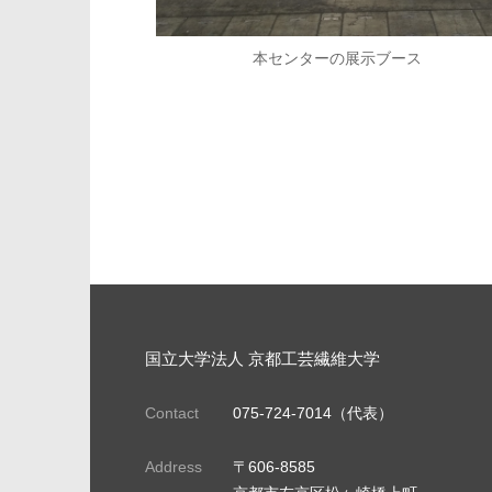
本センターの展示ブース
国立大学法人 京都工芸繊維大学
Contact
075-724-7014（代表）
Address
〒606-8585