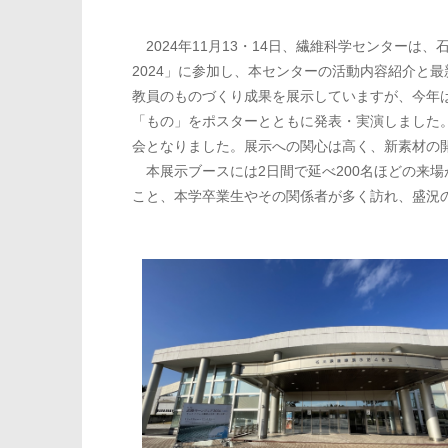
2024年11月13・14日、繊維科学センターは
2024」に参加し、本センターの活動内容紹介と
教員のものづくり成果を展示していますが、今年
「もの」をポスターとともに発表・実演しました
会となりました。展示への関心は高く、新素材の
本展示ブースには2日間で延べ200名ほどの来
こと、本学卒業生やその関係者が多く訪れ、盛況