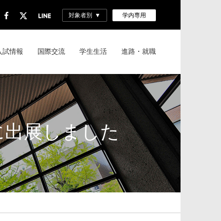
対象者別
学内専用
入試情報
国際交流
学生生活
進路・就職
に出展しました