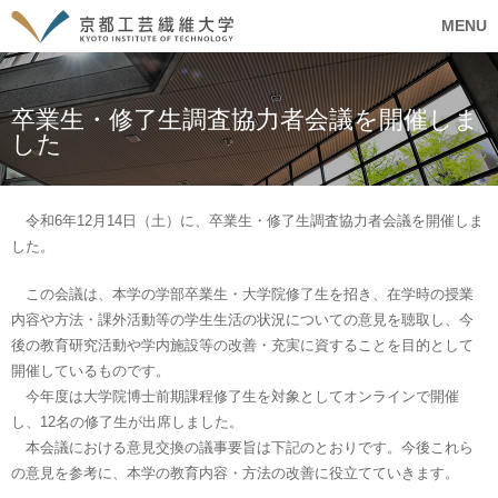
MENU
卒業生・修了生調査協力者会議を開催しま
した
令和6年12月14日（土）に、卒業生・修了生調査協力者会議を開催しま
した。
この会議は、本学の学部卒業生・大学院修了生を招き、在学時の授業
内容や方法・課外活動等の学生生活の状況についての意見を聴取し、今
後の教育研究活動や学内施設等の改善・充実に資することを目的として
開催しているものです。
今年度は大学院博士前期課程修了生を対象としてオンラインで開催
し、12名の修了生が出席しました。
本会議における意見交換の議事要旨は下記のとおりです。今後これら
の意見を参考に、本学の教育内容・方法の改善に役立てていきます。