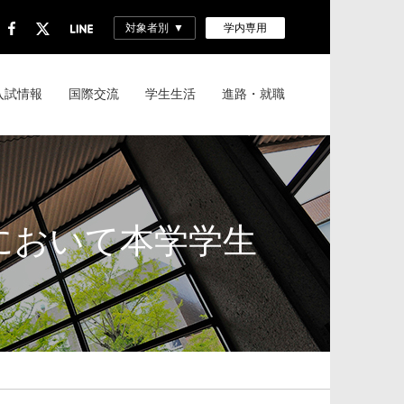
対象者別
学内専用
入試情報
国際交流
学生生活
進路・就職
」において本学学生