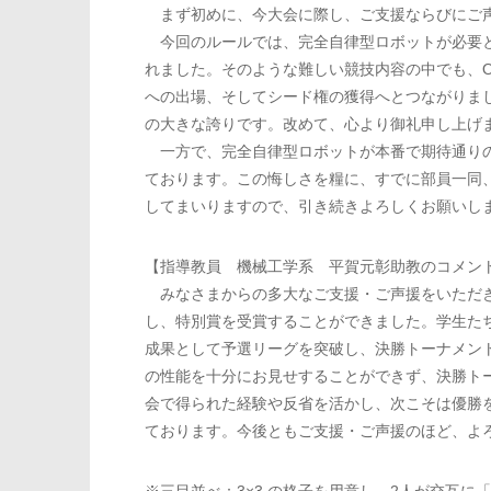
まず初めに、今大会に際し、ご支援ならびにご声
今回のルールでは、完全自律型ロボットが必要と
れました。そのような難しい競技内容の中でも、O
への出場、そしてシード権の獲得へとつながりま
の大きな誇りです。改めて、心より御礼申し上げ
一方で、完全自律型ロボットが本番で期待通りの
ております。この悔しさを糧に、すでに部員一同
してまいりますので、引き続きよろしくお願いし
【指導教員 機械工学系 平賀元彰助教のコメン
みなさまからの多大なご支援・ご声援をいただき
し、特別賞を受賞することができました。学生た
成果として予選リーグを突破し、決勝トーナメン
の性能を十分にお見せすることができず、決勝ト
会で得られた経験や反省を活かし、次こそは優勝
ております。今後ともご支援・ご声援のほど、よ
※三目並べ：3×3 の格子を用意し、2人が交互に