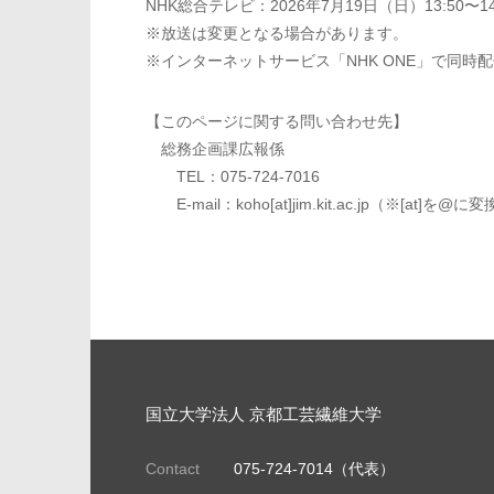
NHK総合テレビ：2026年7月19日（日）13:50〜14
※放送は変更となる場合があります。
※インターネットサービス「NHK ONE」で同時
【このページに関する問い合わせ先】
総務企画課広報係
TEL：075-724-7016
E-mail：koho[at]jim.kit.ac.jp（※[at]
国立大学法人 京都工芸繊維大学
Contact
075-724-7014（代表）