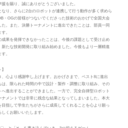
援を賜り、誠にありがとうございました。
なり、さらに2台のロボットが連携して行う動作が多く求めら
B・OGの皆様がつないでくださった技術のおかげで全国大会
した。また、決勝トーナメントに進出できたことは、部員一同
ます。
成果を発揮できなかったことは、今後の課題として受け止め
、新たな技術開発に取り組み始めました。今後もより一層精進
ます。
ト】
、心より感謝申し上げます。おかげさまで、ベスト8に進出
ちは、限られた時間の中で設計・製作・調整に取り組み、その
トへ進出することができました。一方で、完全自律型ロボット
ーナメントでは非常に残念な結果となってしまいました。本大
を目指して学生たちがさらに成長してくれることを心より願っ
ろしくお願いいたします。
「〇」と「✕」を書き込んでいき、3つ揃えるゲーム