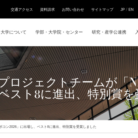
/
交通アクセス
資料請求
お問い合わせ
サイトマップ
JP
EN
大学について
学部・大学院・センター
研究・産学公連携
プロジェクトチームが「N
し、ベスト8に進出、特別賞
ボコン2026」に出場し、ベスト8に進出、特別賞を受賞しました