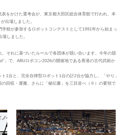
コン代表をかけた選考会が、東京都大田区総合体育館で行われ、本
レ）が出場しました。
学校が参加するロボットコンテストとして1991年から始まっ
出場しました。
れ、それに基づいたルールで各団体が競い合います。今年の競
est”」で、ABUロボコン2026の開催地である⾹港の古代武術か
ト1台と、完全自律型ロボット1台の計2台が協力し、「やり」
箱の回収・運搬、さらに「秘伝書」を三目並べ（※）の要領で