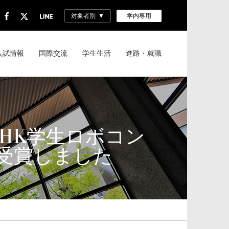
対象者別
学内専用
入試情報
国際交流
学生生活
進路・就職
HK学生ロボコン
を受賞しました