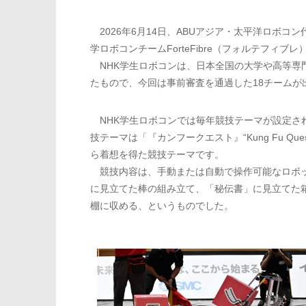
2026年6月14日、ABUアジア・太平洋ロボ
学ロボコンチームForteFibre（フォルテフィブ
NHK学生ロボコンは、日本全国の大学や高等専門
たもので、今回は事前審査を通過した18チームが
NHK学生ロボコンでは毎年競技テーマが設定さ
技テーマは「『カンフークエスト』“Kung Fu Qu
ら着想を得た競技テーマです。
競技内容は、手動または自動で操作可能なロボッ
に見立てた棒の組み立て、「秘伝書」に見立てた
棚に収める、というものでした。