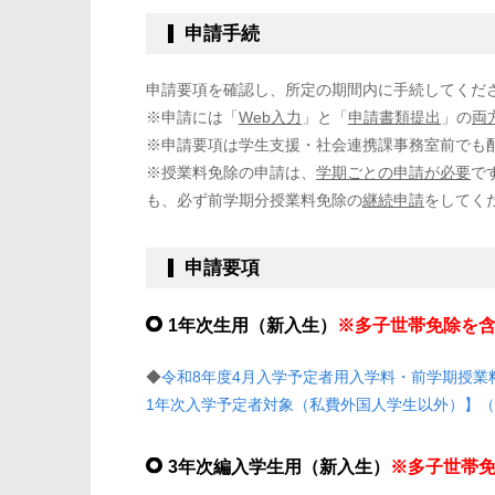
申請手続
申請要項を確認し、所定の期間内に手続してくだ
※申請には「
Web入力
」と「
申請書類提出
」の
両
※申請要項は学生支援・社会連携課事務室前でも
※授業料免除の申請は、
学期ごとの申請が必要
で
も、必ず前学期分授業料免除の
継続申請
をしてく
申請要項
1年次生用（新入生）
※多子世帯免除を
◆
令和8年度4月入学予定者用入学料・前学期授業
1年次入学予定者対象（私費外国人学生以外）】（
3年次編入学生用（新入生）
※多子世帯