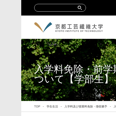
入学料免除・前学
ついて【学部生】
TOP
学生生活
入学料及び授業料免除・徴収猶予