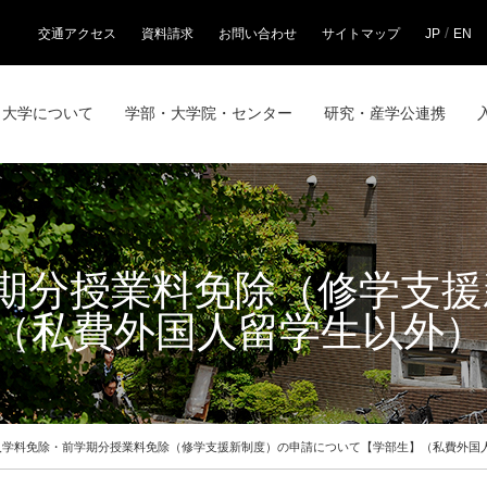
/
交通アクセス
資料請求
お問い合わせ
サイトマップ
JP
EN
大学について
学部・大学院・センター
研究・産学公連携
期分授業料免除（修学支援
（私費外国人留学生以外）
入学料免除・前学期分授業料免除（修学支援新制度）の申請について【学部生】（私費外国