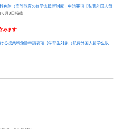
業料免除（高等教育の修学支援新制度）申請要項【私費外国人留
年6月8日掲載
含みます
おける授業料免除申請要項【学部生対象（私費外国人留学生以