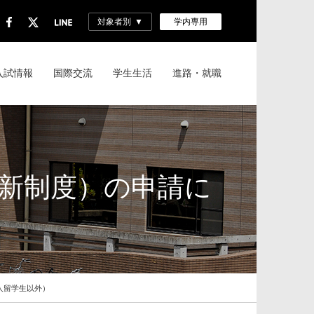
対象者別
学内専用
入試情報
国際交流
学生生活
進路・就職
新制度）の申請に
人留学生以外）