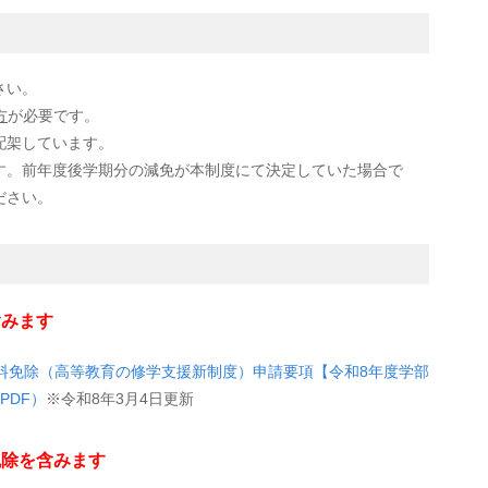
さい。
方
が必要です。
配架しています。
す。前年度後学期分の減免が本制度にて決定していた場合で
ださい。
含みます
料免除（高等教育の修学支援新制度）申請要項【令和8年度学部
PDF）
※令和8年3月4日更新
免除を含みます