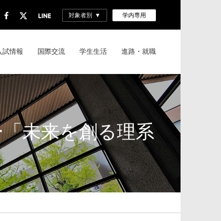
対象者別
学内専用
入試情報
国際交流
学生生活
進路・就職
ー
「未来を創る理系