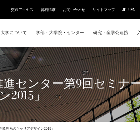
/
交通アクセス
資料請求
お問い合わせ
サイトマップ
JP
EN
大学について
学部・大学院・センター
研究・産学公連携
推進センター第9回セミナ
2015」
創る理系のキャリアデザイン2015」