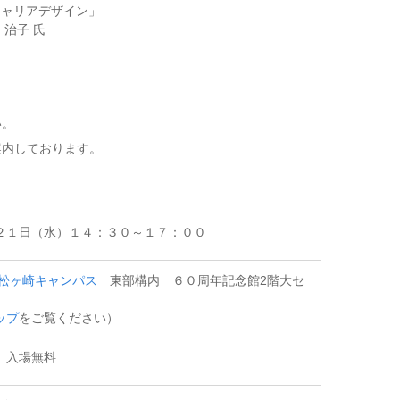
キャリアデザイン」
治子 氏
い。
案内しております。
２１日（水）１４：３０～１７：００
松ヶ崎キャンパス
東部構内 ６０周年記念館2階大セ
ップ
をご覧ください）
、入場無料