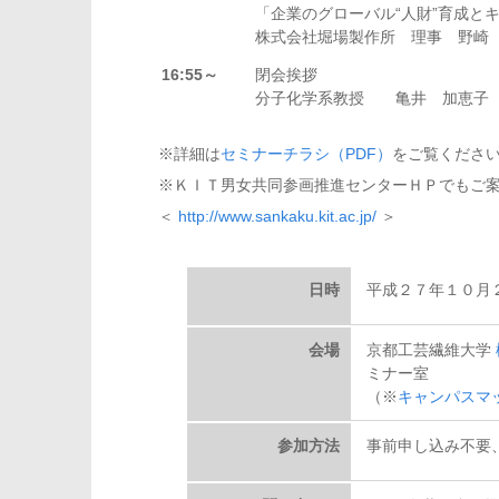
「企業のグローバル“人財”育成と
株式会社堀場製作所 理事 野崎 
16:55～
閉会挨拶
分子化学系教授 亀井 加恵子
※詳細は
セミナーチラシ（PDF）
をご覧くださ
※ＫＩＴ男女共同参画推進センターＨＰでもご
＜
http://www.sankaku.kit.ac.jp/
＞
日時
平成２７年１０月
会場
京都工芸繊維大学
ミナー室
（※
キャンパスマ
参加方法
事前申し込み不要