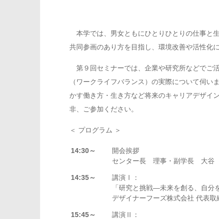
本学では、男女ともにひとりひとりの仕事と
共同参画のあり方を目指し、環境改善や活性化
第９回セミナーでは、企業や研究所などでご
（ワークライフバランス）の実際について伺い
かす働き方・生き方など将来のキャリアデザイ
非、ご参加ください。
＜ プログラム ＞
14:30～
開会挨拶
センター長 理事・副学長 大谷
14:35～
講演Ⅰ：
「研究と挑戦―未来を創る、自分
デザイナーフーズ株式会社 代表取締
15:45～
講演Ⅱ：