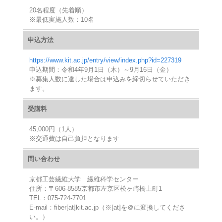
20名程度（先着順）
※最低実施人数：10名
申込方法
https://www.kit.ac.jp/entry/view/index.php?id=227319
申込期間：令和4年9月1日（木）～9月16日（金）
※募集人数に達した場合は申込みを締切らせていただき
ます。
受講料
45,000円（1人）
※交通費は自己負担となります
問い合わせ
京都工芸繊維大学 繊維科学センター
住所：〒606-8585京都市左京区松ヶ崎橋上町1
TEL：075-724-7701
E-mail：fiber[at]kit.ac.jp（※[at]を＠に変換してくださ
い。）