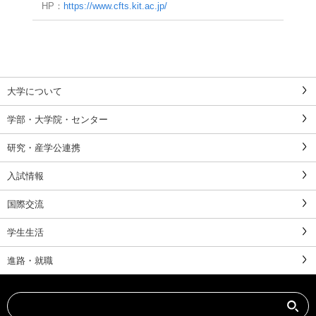
HP：
https://www.cfts.kit.ac.jp/
大学について
学部・大学院・センター
研究・産学公連携
入試情報
国際交流
学生生活
進路・就職