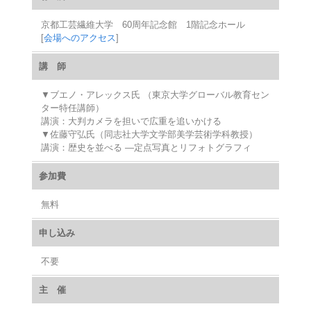
京都工芸繊維大学 60周年記念館 1階記念ホール
[
会場へのアクセス
]
講 師
▼ブエノ・アレックス氏 （東京大学グローバル教育セン
ター特任講師）
講演：大判カメラを担いで広重を追いかける
▼佐藤守弘氏（同志社大学文学部美学芸術学科教授）
講演：歴史を並べる ―定点写真とリフォトグラフィ
参加費
無料
申し込み
不要
主 催