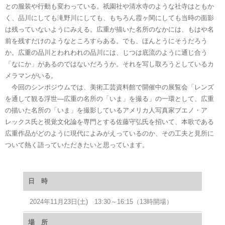
との服装や行動も変わっている。祇園社や清水寺のような社寺はともか
く、品川にしても滝野川にしても、もちろん霞ヶ関にしても当時の面影
は残っていないようにみえる。広重が描いた名所のなかには、もはや名
前を残すだけのようなところすらある。でも、ほんとうにそうだろう
か。広重の品川とわれわれの品川には、じつは底流のように通じ合う
「なにか」があるのではないだろうか。それを写し取ろうとしているカ
メラマンがいる。
今回のシンポジウムでは、美術工芸資料館で開催中の展覧会「レンズ
を通して観る浮世―広重の名所の「いま」を撮る」の一環として、広重
の描いた名所の「いま」を撮影しているアメリカ人写真家ブエノ・ア
レックス氏と視覚文化論を専門とする佐藤守弘氏を招いて、本歌である
広重作品がどのように現代によみがえっているのか、その工夫と見所に
ついて熱く語っていただきたいと思っています。
日 時
2024年11月23日(土) 13:30～16:15（13時開場）
場 所