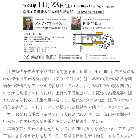
江戸時代を代表する浮世絵師である歌川広重（1797-1858）の名所絵版
画の傑作《江戸名所百景》（安政4年/1857）は、幕末の江戸の名所を斬
新かつ叙情的なアングルで切り取っている。いまや官庁街の霞ヶ関では
のどかに凧揚げをしており、上野の不忍池はいまも変わらぬ花見客の賑
わいがみられる。広重の目を通して、現代のわれわれは、江戸のまちの
様子を身近に、そして、どこか懐かしい気持ちで感じることができる。
一方、おなじ広重の《京名所》（天保5年/1834頃）は、嵐山や金閣寺と
いった京の内外の名所を季節感ゆたかに描き出している。
広重が京や江戸のまちを活写してから2世紀近くを経たいま、京都も東
京も大きく様変わりをしている。道路も建物も乗り物も、もちろん人び