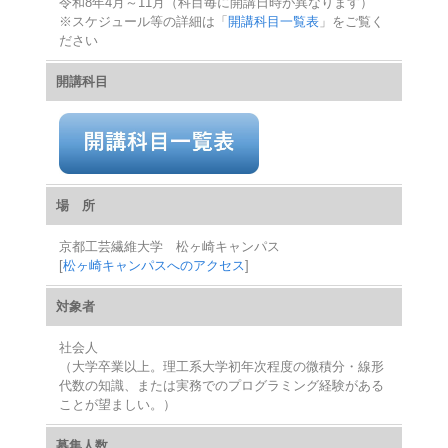
令和8年4月～11月（科目毎に開講日時が異なります）
※スケジュール等の詳細は「
開講科目一覧表
」をご覧く
ださい
開講科目
場 所
京都工芸繊維大学 松ヶ崎キャンパス
[
松ヶ崎キャンパスへのアクセス
]
対象者
社会人
（大学卒業以上。理工系大学初年次程度の微積分・線形
代数の知識、または実務でのプログラミング経験がある
ことが望ましい。）
募集人数