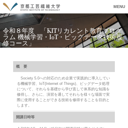
MENU
令和８年度 「KITリカレント教育プログ
ラム 機械学習・IoT・ビッグデータ技術履
修コース」
概 要
Society 5.0への対応のため企業で実践的に導入してい
る機械学習、IoT(Internet of Things)、ビッグデータ処理
について、それらを基礎から学び直して体系的な知識を
修得し、さらに、演習を通してそれらを様々な場面で実
際に使用することができる技術を修得することを目的と
します。
開講日時等