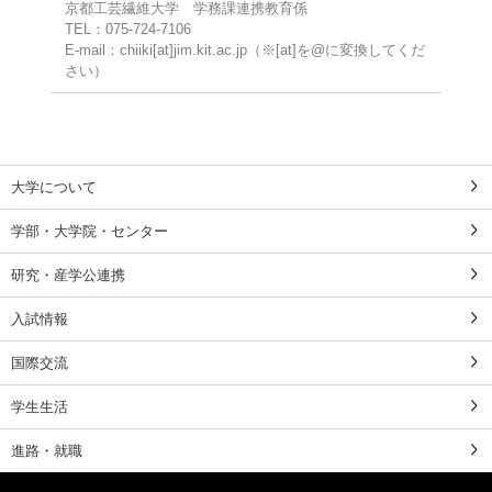
京都工芸繊維大学 学務課連携教育係
TEL：075-724-7106
E-mail：chiiki[at]jim.kit.ac.jp（※[at]を@に変換してくだ
さい）
大学について
学部・大学院・センター
研究・産学公連携
入試情報
国際交流
学生生活
進路・就職