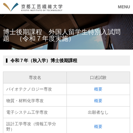
MENU
博士後期課程 外国人留学生特別入試問
題 （令和７年度実施）
令和７年（秋入学）博士後期課程
専攻名
口述試験
バイオテクノロジー専攻
概要
物質・材料化学専攻
概要
電子システム工学専攻
出願者なし
設計工学専攻（情報工学分
概要
野）