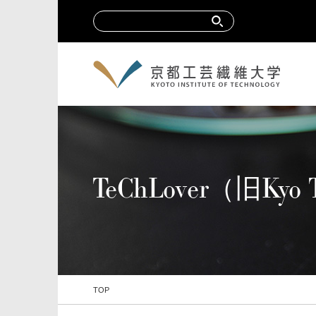
TeChLover（旧Ky
TOP