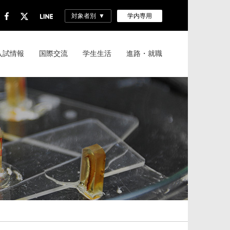
対象者別
学内専用
入試情報
国際交流
学生生活
進路・就職