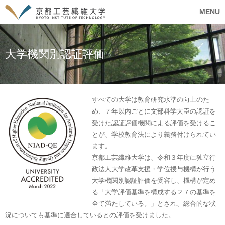
MENU
大学機関別認証評価
すべての大学は教育研究水準の向上のた
め、７年以内ごとに文部科学大臣の認証を
受けた認証評価機関による評価を受けるこ
とが、学校教育法により義務付けられてい
ます。
京都工芸繊維大学は、令和３年度に独立行
政法人大学改革支援・学位授与機構が行う
大学機関別認証評価を受審し、機構が定め
る「大学評価基準を構成する２７の基準を
全て満たしている。」とされ、総合的な状
況についても基準に適合しているとの評価を受けました。