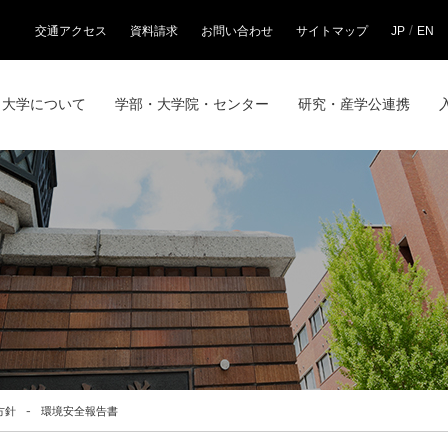
/
交通アクセス
資料請求
お問い合わせ
サイトマップ
JP
EN
大学について
学部・大学院・センター
研究・産学公連携
方針
環境安全報告書