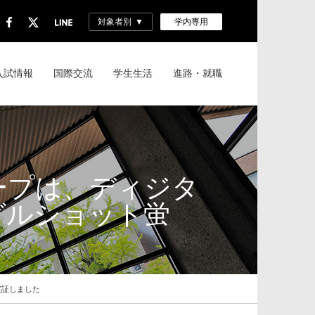
対象者別
学内専用
入試情報
国際交流
学生生活
進路・就職
ープは、ディジタ
グルショット蛍
実証しました