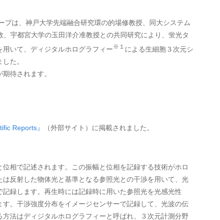
ープは、神戸大学先端融合研究環の的場修教授、同大システム
香玉助教、宇都宮大学の玉田洋介准教授との共同研究により、蛍光タ
※１
を用いて、ディジタルホログラフィー
による生細胞３次元シ
ました。
が期待されます。
ic Reports』
（外部サイト）に掲載されました。
と位相で記述されます。この振幅と位相を記録する技術がホロ
たは反射した物体光と基準となる参照光との干渉を用いて、光
で記録します。再生時には記録時に用いた参照光を光感光性
ます。干渉強度分布をイメージセンサーで記録して、光波の伝
る方法はディジタルホログラフィーと呼ばれ、３次元計測分野