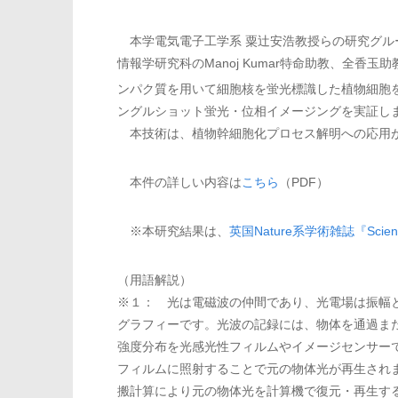
本学電気電子工学系 粟辻安浩教授らの研究グル
情報学研究科のManoj Kumar特命助教、全
ンパク質を用いて細胞核を蛍光標識した植物細胞
ングルショット蛍光・位相イメージングを実証し
本技術は、植物幹細胞化プロセス解明への応用
本件の詳しい内容は
こちら
（PDF）
※本研究結果は、
英国Nature系学術雑誌『Scientif
（用語解説）
※１： 光は電磁波の仲間であり、光電場は振幅
グラフィーです。光波の記録には、物体を通過ま
強度分布を光感光性フィルムやイメージセンサー
フィルムに照射することで元の物体光が再生され
搬計算により元の物体光を計算機で復元・再生す