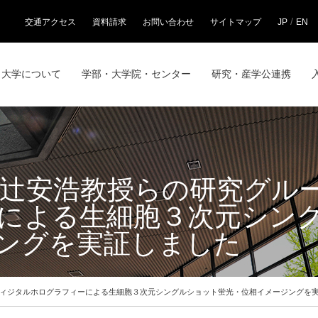
/
交通アクセス
資料請求
お問い合わせ
サイトマップ
JP
EN
大学について
学部・大学院・センター
研究・産学公連携
粟辻安浩教授らの研究グル
による生細胞３次元シン
ングを実証しました
ディジタルホログラフィーによる生細胞３次元シングルショット蛍光・位相イメージングを