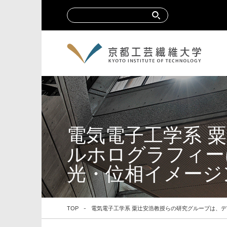
電気電子工学系 
ルホログラフィー
光・位相イメージ
TOP
電気電子工学系 粟辻安浩教授らの研究グループは、