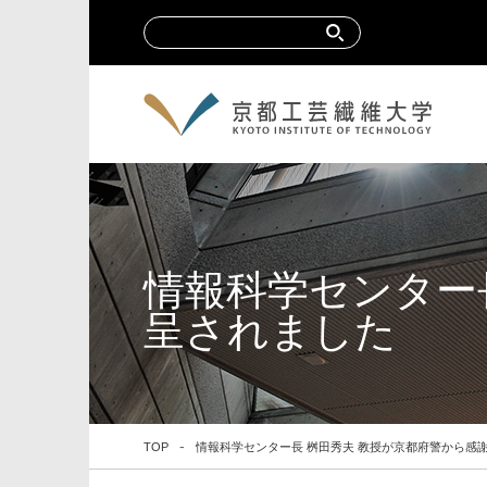
情報科学センター
呈されました
TOP
情報科学センター長 桝田秀夫 教授が京都府警から感