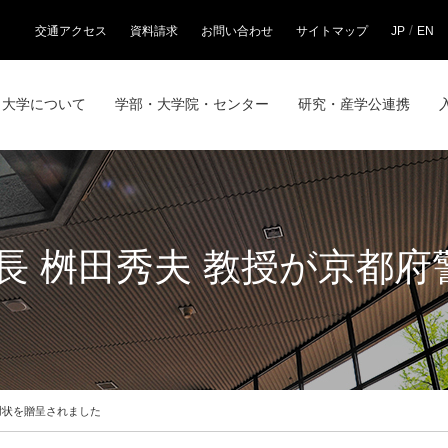
/
交通アクセス
資料請求
お問い合わせ
サイトマップ
JP
EN
大学について
学部・大学院・センター
研究・産学公連携
長 桝田秀夫 教授が京都府
謝状を贈呈されました