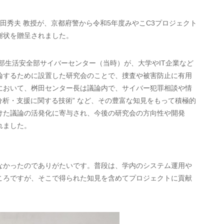
田秀夫 教授が、京都府警から令和5年度みやこC3プロジェクト
謝状を贈呈されました。
部生活安全部サイバーセンター（当時）が、大学やIT企業など
論するために設置した研究会のことで、捜査や被害防止に有用
において、桝田センター長は議論内で、サイバー犯罪相談や情
 “分析・支援に関する技術” など、その豊富な知見をもって積極的
けた議論の活発化に寄与され、今後の研究会の方向性や開発
れました。
かったのでありがたいです。普段は、学内のシステム運用や
ころですが、そこで得られた知見を含めてプロジェクトに貢献