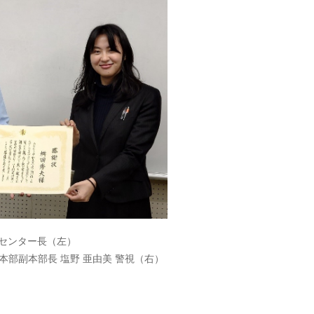
センター長（左）
部副本部長 塩野 亜由美 警視（右）