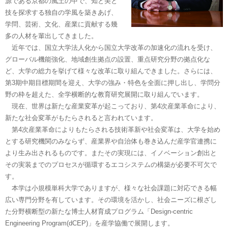
源である京都の風土の中で、知と美と
技を探求する独自の学風を築きあげ、
学問、芸術、文化、産業に貢献する幾
多の人材を輩出してきました。
近年では、国立大学法人化から国立大学改革の加速化の流れを受け、
グローバル機能強化、地域創生拠点の設置、重点研究分野の拠点化な
ど、大学の総力を挙げて様々な改革に取り組んできました。さらには、
第3期中期目標期間を迎え、大学の強み・特色を全面に押し出し、学問分
野の枠を超えた、全学横断的な教育研究展開に取り組んでいます。
現在、世界は新たな産業変革が起こっており、第4次産業革命により、
新たな社会変革がもたらされると言われています。
第4次産業革命によりもたらされる技術革新や社会変革は、大学を始め
とする研究機関のみならず、産業界や自治体も巻き込んだ産学官連携に
より生み出されるものです。またその実現には、イノベーション創出と
その実装までのプロセスが循環するエコシステムの構築が必要不可欠で
す。
本学は小規模単科大学でありますが、様々な社会課題に対応できる幅
広い専門分野を有しています。その環境を活かし、社会ニーズに根ざし
た分野横断型の新たな博士人材育成プログラム「Design-centric
Engineering Program(dCEP)」を産学協働で展開します。