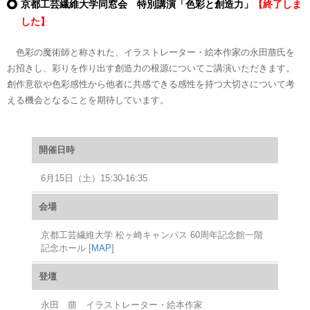
京都工芸繊維大学同窓会 特別講演「色彩と創造力」
【終了しま
した】
色彩の魔術師と称された、イラストレーター・絵本作家の永田萠氏を
お招きし、彩りを作り出す創造力の根源についてご講演いただきます。
創作意欲や色彩感性から他者に共感できる感性を持つ大切さについて考
える機会となることを期待しています。
開催日時
6月15日（土）15:30-16:35
会場
京都工芸繊維大学 松ヶ崎キャンパス 60周年記念館一階
記念ホール [
MAP
]
登壇
永田 萠 イラストレーター・絵本作家