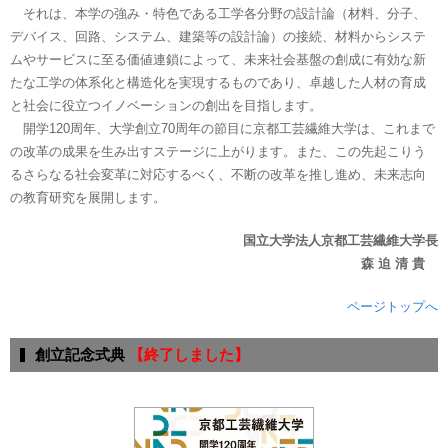
それは、本学の強み・特色である工学各分野の設計論（材料、分子、
デバイス、回路、システム、建築等の設計論）の接続、材料からシステ
ムやサービスに至る価値連鎖によって、未来社会基盤の創成に有効な新
たな工学の体系化と構造化を実現するものであり、卓越した人材の育成
と社会に役立つイノベーションの創出を目指します。
開学120周年、大学創立70周年の節目に京都工芸繊維大学は、これまで
の改革の成果を生み出すステージに上がります。また、この先起こりう
るさらなる社会変革に対応するべく、不断の改革を推し進め、未来志向
の教育研究を展開します。
国立大学法人京都工芸繊維大学長
森 迫 清 貴
ページトップへ
創立記念式典
【終了しました】