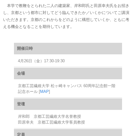
本学で教鞭をとられた二人の建築家、岸和郎氏と田原幸夫氏をお招き
し、京都という都市に対してどう臨んできたか／いくかについてご講演
いただきます。京都のこれからをどのように構想していくか、ともに考
える機会となることを期待しています。
開催日時
4月26日（金）17:30-19:30
会場
京都工芸繊維大学 松ヶ崎キャンパス 60周年記念館一階
記念ホール [
MAP
]
登壇
岸和郎 京都工芸繊維大学名誉教授
田原幸夫 京都工芸繊維大学客員教授
定員