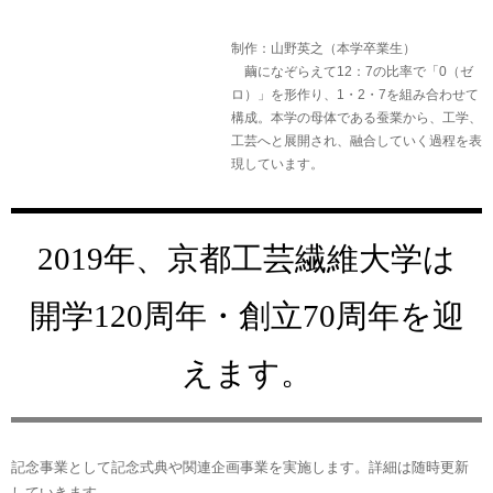
制作：山野英之（本学卒業生）
繭になぞらえて12：7の比率で「0（ゼ
ロ）」を形作り、1・2・7を組み合わせて
構成。本学の母体である蚕業から、工学、
工芸へと展開され、融合していく過程を表
現しています。
2019年、京都工芸繊維大学は
開学120周年・創立70周年を迎
えます。
記念事業として記念式典や関連企画事業を実施します。詳細は随時更新
していきます。