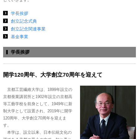
学長挨拶
創立記念式典
創立記念関連事業
基金事業
学長挨拶
開学120周年、大学創立70周年を迎えて
京都工芸繊維大学は、1899年設立の
京都蚕業講習所と1902年設立の京都高
等工藝学校を前身として、1949年に新
制大学として設置され、2019年に開学
120周年、大学創立70周年を迎えま
す。
本学は、設立以来、日本伝統文化の