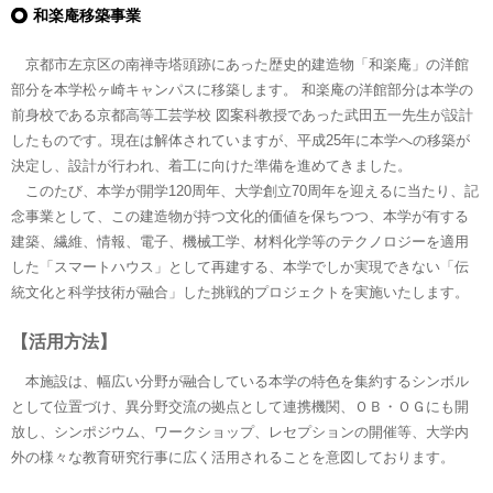
和楽庵移築事業
京都市左京区の南禅寺塔頭跡にあった歴史的建造物「和楽庵」の洋館
部分を本学松ヶ崎キャンパスに移築します。 和楽庵の洋館部分は本学の
前身校である京都高等工芸学校 図案科教授であった武田五一先生が設計
したものです。現在は解体されていますが、平成25年に本学への移築が
決定し、設計が行われ、着工に向けた準備を進めてきました。
このたび、本学が開学120周年、大学創立70周年を迎えるに当たり、記
念事業として、この建造物が持つ文化的価値を保ちつつ、本学が有する
建築、繊維、情報、電子、機械工学、材料化学等のテクノロジーを適用
した「スマートハウス」として再建する、本学でしか実現できない「伝
統文化と科学技術が融合」した挑戦的プロジェクトを実施いたします。
【活用方法】
本施設は、幅広い分野が融合している本学の特色を集約するシンボル
として位置づけ、異分野交流の拠点として連携機関、ＯＢ・ＯＧにも開
放し、シンポジウム、ワークショップ、レセプションの開催等、大学内
外の様々な教育研究行事に広く活用されることを意図しております。