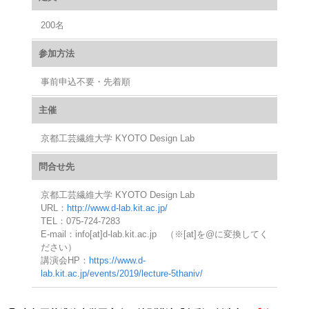
200名
参加方法
事前申込不要・先着順
主催
京都工芸繊維大学 KYOTO Design Lab
問合せ先
京都工芸繊維大学 KYOTO Design Lab
URL：
http://www.d-lab.kit.ac.jp/
TEL：075-724-7283
E-mail：info[at]d-lab.kit.ac.jp （※[at]を@に変換してく
ださい）
講演会HP：
https://www.d-
lab.kit.ac.jp/events/2019/lecture-5thaniv/