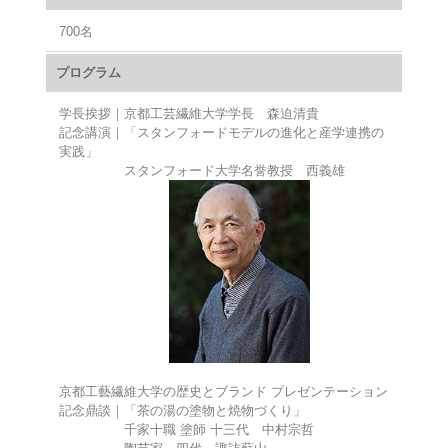
700名
プログラム
学長挨拶｜京都工芸繊維大学学長 森迫清貴
記念講演｜「スタンフォードモデルの進化と産学連携の
実践」
スタンフォード大学名誉教授 西義雄
京都工藝繊維大学の歴史とブランド プレゼンテーション
記念鼎談｜「茶の湯の塗物と焼物づくり」
千家十職 塗師 十三代 中村宗哲