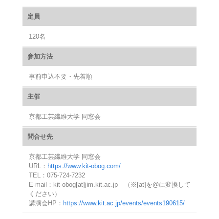
定員
120名
参加方法
事前申込不要・先着順
主催
京都工芸繊維大学 同窓会
問合せ先
京都工芸繊維大学 同窓会
URL：
https://www.kit-obog.com/
TEL：075-724-7232
E-mail：kit-obog[at]jim.kit.ac.jp （※[at]を@に変換して
ください）
講演会HP：
https://www.kit.ac.jp/events/events190615/