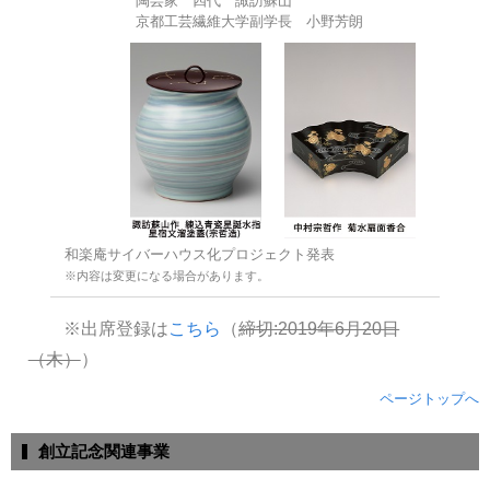
陶芸家 四代 諏訪蘇山
京都工芸繊維大学副学長 小野芳朗
和楽庵サイバーハウス化プロジェクト発表
※内容は変更になる場合があります。
※出席登録は
こちら
（
締切:2019年6月20日
（木）
）
ページトップへ
創立記念関連事業