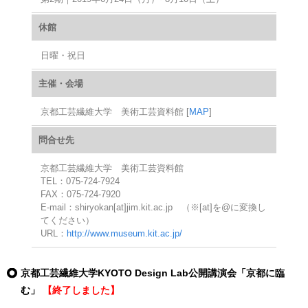
休館
日曜・祝日
主催・会場
京都工芸繊維大学 美術工芸資料館 [
MAP
]
問合せ先
京都工芸繊維大学 美術工芸資料館
TEL：075-724-7924
FAX：075-724-7920
E-mail：shiryokan[at]jim.kit.ac.jp （※[at]を@に変換し
てください）
URL：
http://www.museum.kit.ac.jp/
京都工芸繊維大学KYOTO Design Lab公開講演会「京都に臨
む」
【終了しました】