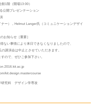
館1階（開場13:00）
生による公開プレゼンテーション
講演
），Helmut Langer氏（コミュニケーションデザイ
会中止のお知らせ［重要］
がやむを得ない事情により来日できなくなりましたので、
氏の講演会は中止とさせていただきます。
ますので、ぜひご参加下さい。
n.2016.kit.ac.jp
om/kit.design.mastercourse
学研究科 デザイン学専攻