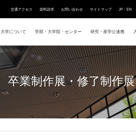
/
交通アクセス
資料請求
お問い合わせ
サイトマップ
JP
EN
大学について
学部・大学院・センター
研究・産学公連携
 卒業制作展・修了制作展