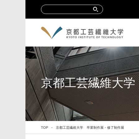
京都工芸繊維大学
TOP
京都工芸繊維大学 卒業制作展・修了制作展