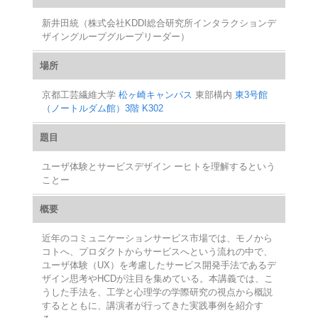
新井田統（株式会社KDDI総合研究所インタラクションデ
ザイングループグループリーダー）
場所
京都工芸繊維大学
松ヶ崎キャンパス
東部構内
東3号館
（ノートルダム館）3階 K302
題目
ユーザ体験とサービスデザイン ーヒトを理解するという
ことー
概要
近年のコミュニケーションサービス市場では、モノから
コトへ、プロダクトからサービスへという流れの中で、
ユーザ体験（UX）を考慮したサービス開発手法であるデ
ザイン思考やHCDが注目を集めている。本講義では、こ
うした手法を、工学と心理学の学際研究の視点から概説
するとともに、講演者が行ってきた実践事例を紹介す