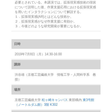
必要とされている。本講演では、拡張現実感技術の現状
について説明した後、作業支援応用における拡張現実感
を用いたインタラクションについて解説する。
１．拡張現実感(AR)とはどんな技術か。
２．拡張現実感がなぜ作業支援に有効か。
３．今後どのような研究開発が重要になるか。
日時
2019年7月8日（月）14:30‐16:00
講師
渋谷雄（京都工芸繊維大学 情報工学・人間科学系 教
授）
場所
京都工芸繊維大学
松ヶ崎キャンパス
東部構内
東3号館
（ノートルダム館）3階 K302