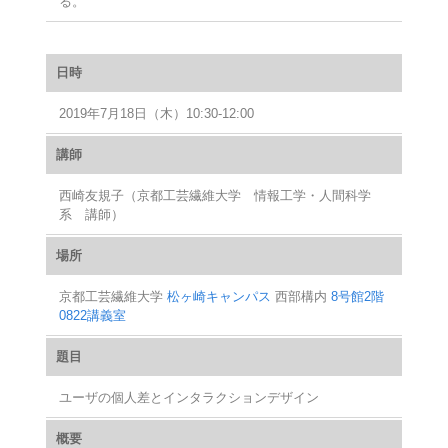
る。
日時
2019年7月18日（木）10:30‐12:00
講師
西崎友規子（京都工芸繊維大学 情報工学・人間科学
系 講師）
場所
京都工芸繊維大学
松ヶ崎キャンパス
西部構内
8号館2階
0822講義室
題目
ユーザの個人差とインタラクションデザイン
概要