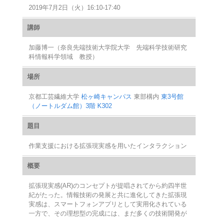
2019年7月2日（火）16:10‐17:40
講師
加藤博一（奈良先端技術大学院大学 先端科学技術研究
科情報科学領域 教授）
場所
京都工芸繊維大学
松ヶ崎キャンパス
東部構内
東3号館
（ノートルダム館）3階 K302
題目
作業支援における拡張現実感を用いたインタラクション
概要
拡張現実感(AR)のコンセプトが提唱されてから約四半世
紀がたった。情報技術の発展と共に進化してきた拡張現
実感は、スマートフォンアプリとして実用化されている
一方で、その理想型の完成には、まだ多くの技術開発が