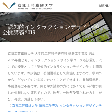
MENU
「認知的インタラクションデザイン学」
公開講義2019
京都工芸繊維大学 大学院工芸科学研究科 情報工学専攻では、
2015年度より、インタラクションデザイン学コースを設置し、そ
こでの授業として「認知的インタラクションデザイン学」を開講
しています。本講義は、公開講義として実施しますので、学内外
から、どなたでもご参加いただくことができます。参加費無料、
事前登録は不要です。同じ学外講師の方には多くても3年間に1回
しか依頼しない運営ですので、昨年、一昨年受講された方も、ぜ
ひ、再度、お越し下さい。
〈
京都工芸繊維大学 情報工学専攻 インタラクションデザイン学