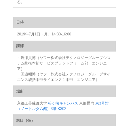
る。
日時
2019年7月1日（月）14:30‐16:00
講師
・岩瀬貴博（ヤフー株式会社テクノロジーグループシス
テム統括本部サービスプラットフォーム部 エンジニ
ア）
・田邉昭博（ヤフー株式会社テクノロジーグループサイ
エンス統括本部サイエンス１本部 エンジニア）
場所
京都工芸繊維大学
松ヶ崎キャンパス
東部構内
東3号館
（ノートルダム館）3階 K302
題目（仮）