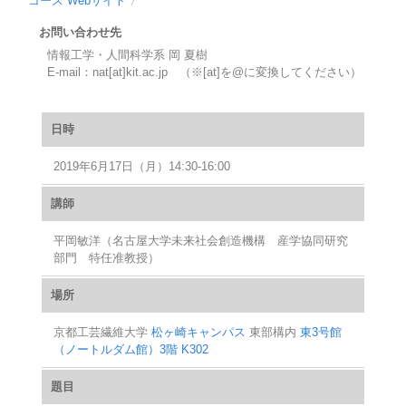
コース Webサイト
〉
お問い合わせ先
情報工学・人間科学系 岡 夏樹
E-mail：nat[at]kit.ac.jp （※[at]を@に変換してください）
日時
2019年6月17日（月）14:30-16:00
講師
平岡敏洋（名古屋大学未来社会創造機構 産学協同研究
部門 特任准教授）
場所
京都工芸繊維大学
松ヶ崎キャンパス
東部構内
東3号館
（ノートルダム館）3階 K302
題目