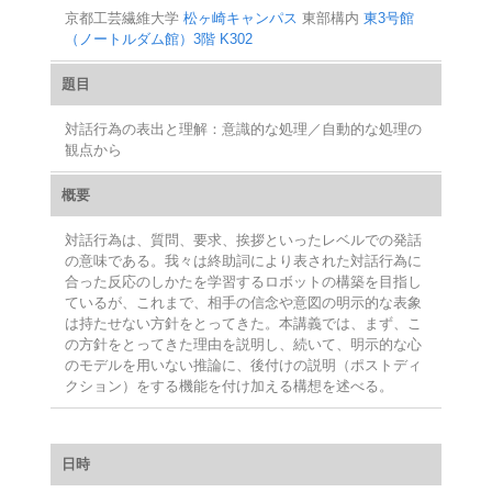
京都工芸繊維大学
松ヶ崎キャンパス
東部構内
東3号館
（ノートルダム館）3階 K302
題目
対話行為の表出と理解：意識的な処理／自動的な処理の
観点から
概要
対話行為は、質問、要求、挨拶といったレベルでの発話
の意味である。我々は終助詞により表された対話行為に
合った反応のしかたを学習するロボットの構築を目指し
ているが、これまで、相手の信念や意図の明示的な表象
は持たせない方針をとってきた。本講義では、まず、こ
の方針をとってきた理由を説明し、続いて、明示的な心
のモデルを用いない推論に、後付けの説明（ポストディ
クション）をする機能を付け加える構想を述べる。
日時