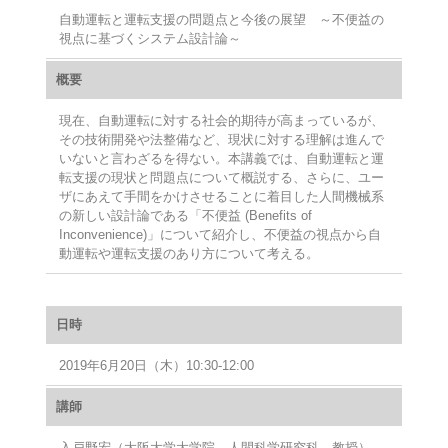
自動運転と運転支援の問題点と今後の展望 ～不便益の
視点に基づくシステム設計論～
概要
現在、自動運転に対する社会的期待が高まっているが、
その技術開発や法整備など、現状に対する理解は進んで
いないと言わざるを得ない。本講義では、自動運転と運
転支援の現状と問題点について概説する、さらに、ユー
ザにあえて手間をかけさせることに着目した人間機械系
の新しい設計論である「不便益 (Benefits of
Inconvenience)」について紹介し、不便益の視点から自
動運転や運転支援のあり方について考える。
日時
2019年6月20日（木）10:30‐12:00
講師
入戸野宏（大阪大学大学院 人間科学研究科 教授）